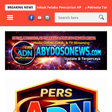
 Cikande Bekuk Pelaku Pencurian HP
Polresta Tangerang Satuka
BREAKING NEWS