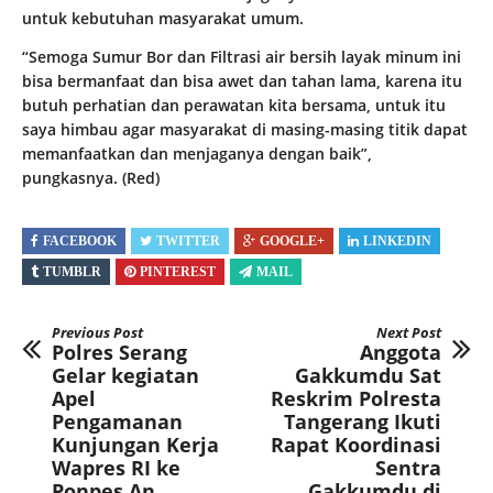
untuk kebutuhan masyarakat umum.
“Semoga Sumur Bor dan Filtrasi air bersih layak minum ini
bisa bermanfaat dan bisa awet dan tahan lama, karena itu
butuh perhatian dan perawatan kita bersama, untuk itu
saya himbau agar masyarakat di masing-masing titik dapat
memanfaatkan dan menjaganya dengan baik”,
pungkasnya. (Red)
FACEBOOK
TWITTER
GOOGLE+
LINKEDIN
TUMBLR
PINTEREST
MAIL
Previous Post
Next Post
Polres Serang
Anggota
Gelar kegiatan
Gakkumdu Sat
Apel
Reskrim Polresta
Pengamanan
Tangerang Ikuti
Kunjungan Kerja
Rapat Koordinasi
Wapres RI ke
Sentra
Ponpes An
Gakkumdu di