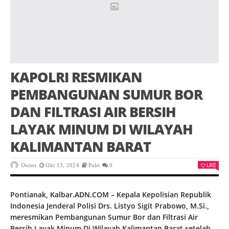
KAPOLRI RESMIKAN
PEMBANGUNAN SUMUR BOR
DAN FILTRASI AIR BERSIH
LAYAK MINUM DI WILAYAH
KALIMANTAN BARAT
LIKE
Owner
Okt 13, 2024
Polri
0
Pontianak, Kalbar.ADN.COM – Kepala Kepolisian Republik
Indonesia Jenderal Polisi Drs. Listyo Sigit Prabowo, M.Si.,
meresmikan Pembangunan Sumur Bor dan Filtrasi Air
Bersih Layak Minum Di Wilayah Kalimantan Barat setelah