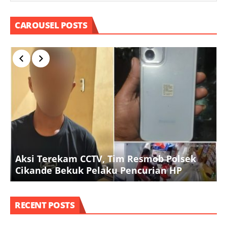
CAROUSEL POSTS
P
Aksi Terekam CCTV, Tim Resmob Polsek
Cikande Bekuk Pelaku Pencurian HP
RECENT POSTS