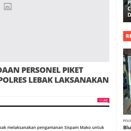
P
C
D
R
AAN PERSONEL PIKET
 POLRES LEBAK LAKSANAKAN
LIKE
POLR
Blu
Lebak melaksanakan pengamanan Sispam Mako untuk