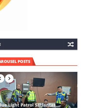
E
AROUSEL POSTS
lue Light Patrol Satlantas
Kapolres Ci