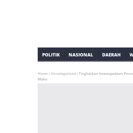
POLITIK
NASIONAL
DAERAH
W
Home
Uncategorized
Tingkatkan kewaspadaan Person
Mako