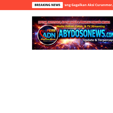
rol Satlantas Polresta Tangerang Gagalkan Aksi Curanmor, Dua Ter
BREAKING NEWS