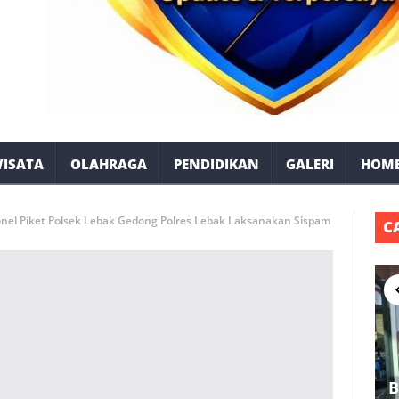
ISATA
OLAHRAGA
PENDIDIKAN
GALERI
HOM
el Piket Polsek Lebak Gedong Polres Lebak Laksanakan Sispam
C
B