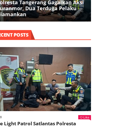
olresta Tangerang Gagalkan Aksi
Filosofi Poh
uranmor, Dua Terduga Pelaku
Tekankan In
iamankan
dan Pelaya
ECENT POSTS
Like
I
e Light Patrol Satlantas Polresta