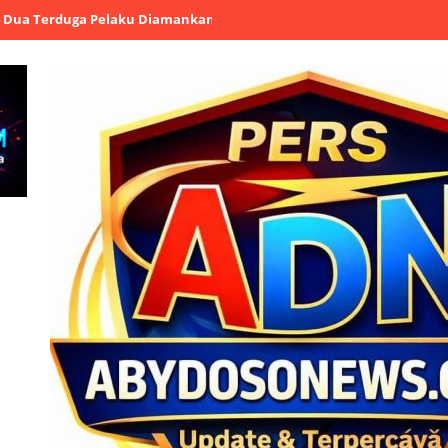
duga Pelaku Diamankan
Kapolres Cilegon Tanamkan Filosofi Pohon