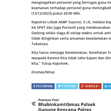
mengingatkan personel yang bertugas guna 
keamanan terhadap personel guna meningkat
(13/12/2023) pukul 20:00 Wib.
Kapolres Lebak AKBP Suyono, S.I.K, melalui 
KA SPKT dan juga Personil yang melaksanakan
Gedong selalu siaga di setiap waktu untuk an
tidak diinginkan serta ancaman keselamatan t
Tukasnya.
Kita harus menjaga Keselamatan, Kesehatan ti
waspada Karena Kita tidak tahu kapan dan di
kita,” Tutup Kapolsek.
(Humas/Nina)
FACEBOOK
TWITTER
GOOGLE+
L
Previous Post
Bhabinkamtibmas Polsek
Gunung Kencana Polres