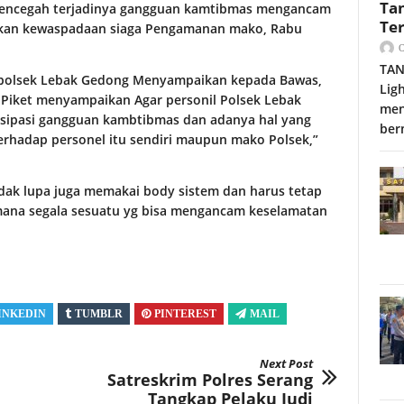
Ta
mencegah terjadinya gangguan kamtibmas mengancam
Te
kan kewaspadaan siaga Pengamanan mako, Rabu
TAN
Kapolsek Lebak Gedong Menyampaikan kepada Bawas,
Lig
 Piket menyampaikan Agar personil Polsek Lebak
men
tisipasi gangguan kambtibmas dan adanya hal yang
ber
erhadap personel itu sendiri maupun mako Polsek,”
dak lupa juga memakai body sistem dan harus tetap
mana segala sesuatu yg bisa mengancam keselamatan
INKEDIN
TUMBLR
PINTEREST
MAIL
Next Post
Satreskrim Polres Serang
Tangkap Pelaku Judi