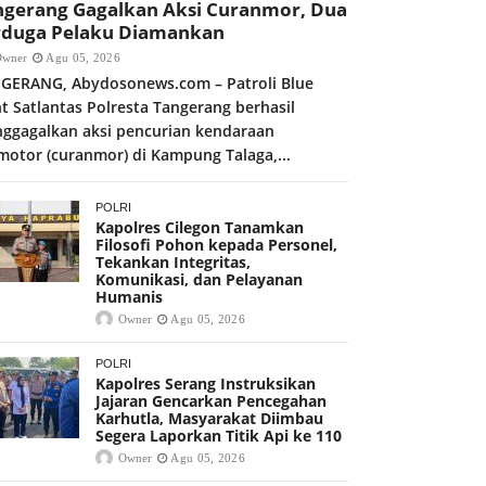
ngerang Gagalkan Aksi Curanmor, Dua
rduga Pelaku Diamankan
Owner
Agu 05, 2026
GERANG, Abydosonews.com – Patroli Blue
ht Satlantas Polresta Tangerang berhasil
ggagalkan aksi pencurian kendaraan
motor (curanmor) di Kampung Talaga,...
POLRI
Kapolres Cilegon Tanamkan
Filosofi Pohon kepada Personel,
Tekankan Integritas,
Komunikasi, dan Pelayanan
Humanis
Owner
Agu 05, 2026
POLRI
Kapolres Serang Instruksikan
Jajaran Gencarkan Pencegahan
Karhutla, Masyarakat Diimbau
Segera Laporkan Titik Api ke 110
Owner
Agu 05, 2026