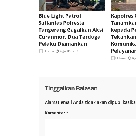
Blue Light Patrol
Kapolres 
Satlantas Polresta
Tanamkan
Tangerang Gagalkan Aksi
kepada Pe
Curanmor, Dua Terduga
Tekankan 
Pelaku Diamankan
Komunika
Pelayana
Owner
Agu 05, 2026
Owner
Ag
Tinggalkan Balasan
Alamat email Anda tidak akan dipublikasika
Komentar
*