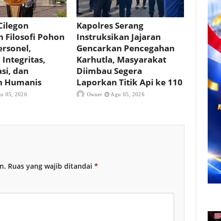
Cilegon
Kapolres Serang
 Filosofi Pohon
Instruksikan Jajaran
rsonel,
Gencarkan Pencegahan
Integritas,
Karhutla, Masyarakat
si, dan
Diimbau Segera
n Humanis
Laporkan Titik Api ke 110
u 05, 2026
Owner
Agu 05, 2026
n.
Ruas yang wajib ditandai
*