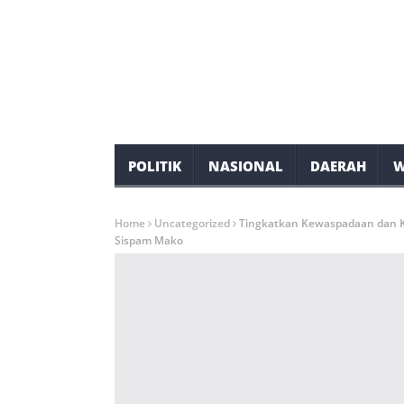
POLITIK
NASIONAL
DAERAH
W
Home
Uncategorized
Tingkatkan Kewaspadaan dan K
Sispam Mako