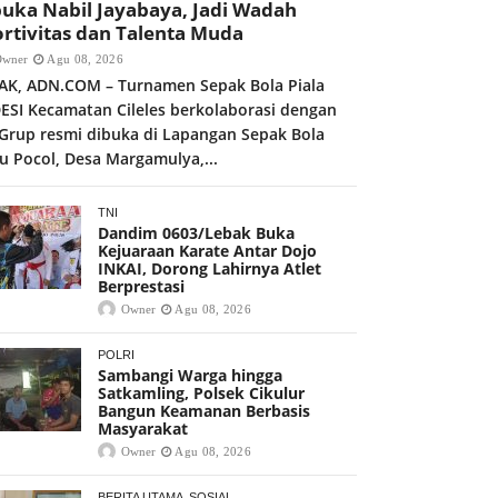
uka Nabil Jayabaya, Jadi Wadah
rtivitas dan Talenta Muda
Owner
Agu 08, 2026
AK, ADN.COM – Turnamen Sepak Bola Piala
ESI Kecamatan Cileles berkolaborasi dengan
 Grup resmi dibuka di Lapangan Sepak Bola
u Pocol, Desa Margamulya,...
TNI
Dandim 0603/Lebak Buka
Kejuaraan Karate Antar Dojo
INKAI, Dorong Lahirnya Atlet
Berprestasi
Owner
Agu 08, 2026
POLRI
Sambangi Warga hingga
Satkamling, Polsek Cikulur
Bangun Keamanan Berbasis
Masyarakat
Owner
Agu 08, 2026
BERITA UTAMA
SOSIAL