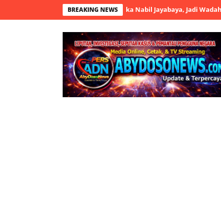
k Bola Bil Grup Resmi Dibuka Nabil Jayabaya, Jadi Wadah Sportivita
BREAKING NEWS