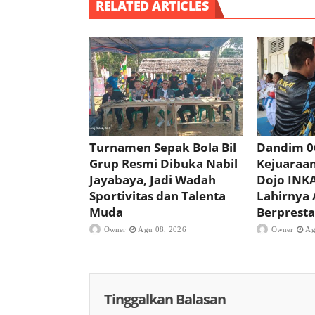
RELATED ARTICLES
Turnamen Sepak Bola Bil
Dandim 0
Grup Resmi Dibuka Nabil
Kejuaraan
Jayabaya, Jadi Wadah
Dojo INKA
Sportivitas dan Talenta
Lahirnya 
Muda
Berpresta
Owner
Agu 08, 2026
Owner
Ag
Tinggalkan Balasan