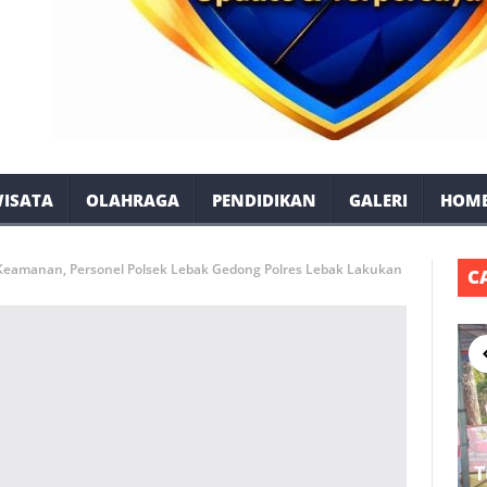
ISATA
OLAHRAGA
PENDIDIKAN
GALERI
HOM
eamanan, Personel Polsek Lebak Gedong Polres Lebak Lakukan
C
T