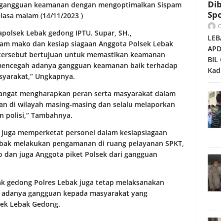
Dib
i gangguan keamanan dengan mengoptimalkan Sispam
Spo
sa malam (14/11/2023 )
Kapolsek Lebak gedong IPTU. Supar, SH.,
LEB
am mako dan kesiap siagaan Anggota Polsek Lebak
APD
l tersebut bertujuan untuk memastikan keamanan
BIL
mencegah adanya gangguan keamanan baik terhadap
Kad
syarakat,” Ungkapnya.
angat mengharapkan peran serta masyarakat dalam
n di wilayah masing-masing dan selalu melaporkan
 polisi,” Tambahnya.
 juga memperketat personel dalam kesiapsiagaan
ebak melakukan pengamanan di ruang pelayanan SPKT,
 dan juga Anggota piket Polsek dari gangguan
bak gedong Polres Lebak juga tetap melaksanakan
si adanya gangguan kepada masyarakat yang
sek Lebak Gedong.