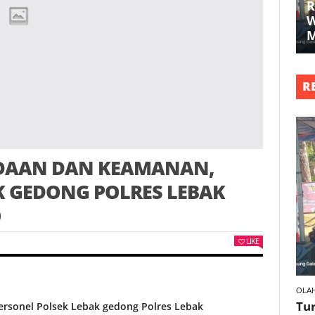
R
W
R
DAAN DAN KEAMANAN,
K GEDONG POLRES LEBAK
O
LIKE
OLA
Tu
sonel Polsek Lebak gedong Polres Lebak