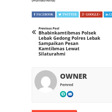
(Humas/Nina)
FACEBOOK
TWITTER
GOOGLE+
L
Previous Post
Bhabinkamtibmas Polsek
Lebak Gedong Polres Lebak
Sampaikan Pesan
Kamtibmas Lewat
Silaturahmi
OWNER
Pemred