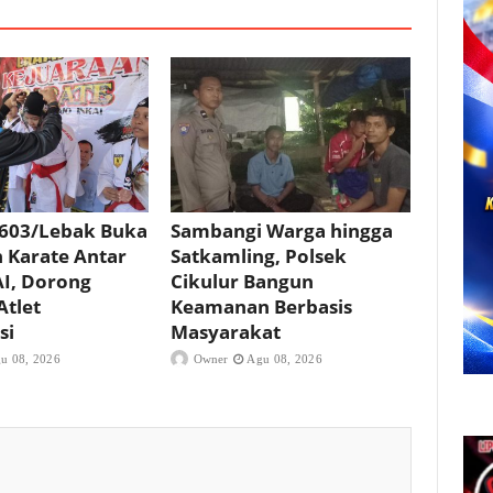
603/Lebak Buka
Sambangi Warga hingga
 Karate Antar
Satkamling, Polsek
I, Dorong
Cikulur Bangun
Atlet
Keamanan Berbasis
si
Masyarakat
u 08, 2026
Owner
Agu 08, 2026