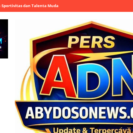
s dan Talenta Muda
Dandim 0603/Lebak Buka Kejuaraan Karate Ant