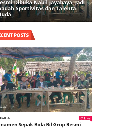
esmi Dibuka Nabil Jayabaya, Jadi
Kejuaraan K
adah Sportivitas dan Talenta
INKAI, Doron
Muda
Berprestasi
ECENT POSTS
Like
HRAGA
rnamen Sepak Bola Bil Grup Resmi