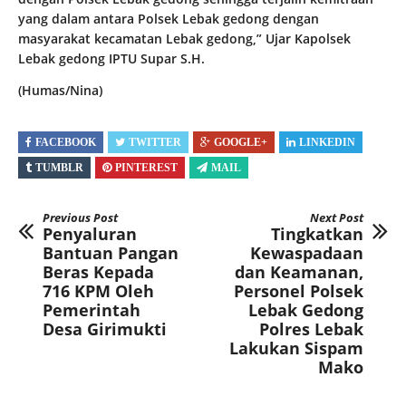
yang dalam antara Polsek Lebak gedong dengan
masyarakat kecamatan Lebak gedong,” Ujar Kapolsek
Lebak gedong IPTU Supar S.H.
(Humas/Nina)
FACEBOOK
TWITTER
GOOGLE+
LINKEDIN
TUMBLR
PINTEREST
MAIL
Previous Post
Next Post
Penyaluran
Tingkatkan
Bantuan Pangan
Kewaspadaan
Beras Kepada
dan Keamanan,
716 KPM Oleh
Personel Polsek
Pemerintah
Lebak Gedong
Desa Girimukti
Polres Lebak
Lakukan Sispam
Mako