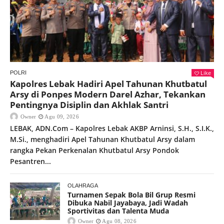
Like
POLRI
Kapolres Lebak Hadiri Apel Tahunan Khutbatul
Arsy di Ponpes Modern Darel Azhar, Tekankan
Pentingnya Disiplin dan Akhlak Santri
Owner
Agu 09, 2026
LEBAK, ADN.Com – Kapolres Lebak AKBP Arninsi, S.H., S.I.K.,
M.Si., menghadiri Apel Tahunan Khutbatul Arsy dalam
rangka Pekan Perkenalan Khutbatul Arsy Pondok
Pesantren...
OLAHRAGA
Turnamen Sepak Bola Bil Grup Resmi
Dibuka Nabil Jayabaya, Jadi Wadah
Sportivitas dan Talenta Muda
Owner
Agu 08, 2026