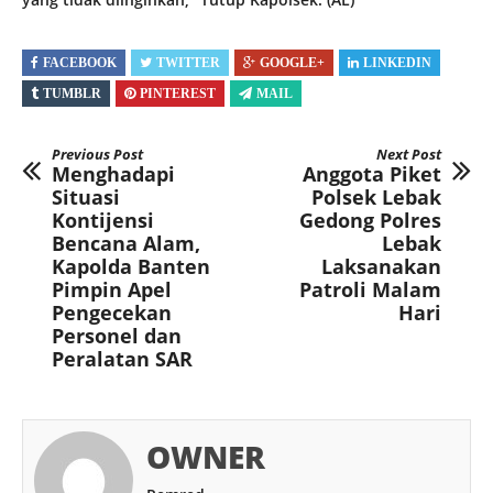
FACEBOOK
TWITTER
GOOGLE+
LINKEDIN
TUMBLR
PINTEREST
MAIL
Previous Post
Next Post
Menghadapi
Anggota Piket
Situasi
Polsek Lebak
Kontijensi
Gedong Polres
Bencana Alam,
Lebak
Kapolda Banten
Laksanakan
Pimpin Apel
Patroli Malam
Pengecekan
Hari
Personel dan
Peralatan SAR
OWNER