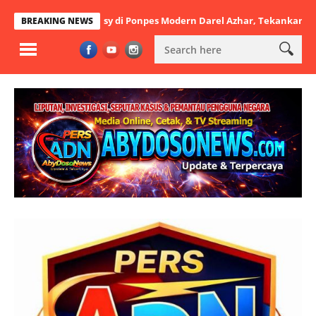
tbatul Arsy di Ponpes Modern Darel Azhar, Tekankan Pentingnya Disi
BREAKING NEWS