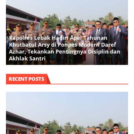
Kapolres Lebak Hadiri Apel Tahunan
Khutbatul Arsy di Ponpes Modern Darel
T
Azhar, Tekankan Pentingnya Disiplin dan
D
Akhlak Santri
S
RECENT POSTS