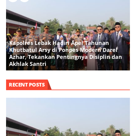
Kapolres Lebak Hadiri Apel Tahunan
Khutbatul Arsy di Ponpes Modern Darel
T
Azhar, Tekankan Pentingnya Disiplin dan
D
Akhlak Santri
S
RECENT POSTS