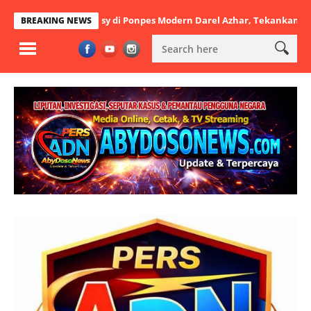
tbatul Arsy di Ponpes Modern Darel Azhar, Tekankan Pentingnya Disi
BREAKING NEWS