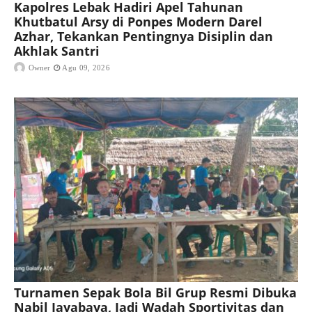
Kapolres Lebak Hadiri Apel Tahunan
Khutbatul Arsy di Ponpes Modern Darel
Azhar, Tekankan Pentingnya Disiplin dan
Akhlak Santri
Owner
Agu 09, 2026
Turnamen Sepak Bola Bil Grup Resmi Dibuka
Nabil Jayabaya, Jadi Wadah Sportivitas dan