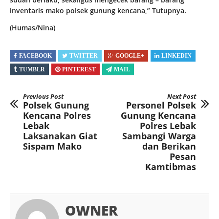
inventaris mako polsek gunung kencana,” Tutupnya.
(Humas/Nina)
FACEBOOK
TWITTER
GOOGLE+
LINKEDIN
TUMBLR
PINTEREST
MAIL
Previous Post
Next Post
Polsek Gunung
Personel Polsek
Kencana Polres
Gunung Kencana
Lebak
Polres Lebak
Laksanakan Giat
Sambangi Warga
Sispam Mako
dan Berikan
Pesan
Kamtibmas
OWNER