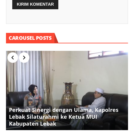
CAROUSEL POSTS
Perkuat Sinergi dengan Ulama, Kapolres
S
Lebak Silaturahmi ke Ketua MUI
K
Kabupaten Lebak
P