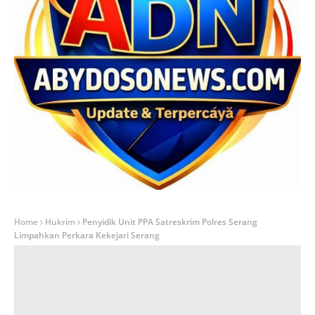
Home
Hukrim
Penyidik Unit PPA Satreskrim Polres Serang
Limpahkan Perkara Kekejari Serang