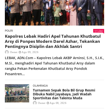
Like
POLRI
Kapolres Lebak Hadiri Apel Tahunan Khutbatul
Arsy di Ponpes Modern Darel Azhar, Tekankan
Pentingnya Disiplin dan Akhlak Santri
Owner
Agu 09, 2026
LEBAK, ADN.Com – Kapolres Lebak AKBP Arninsi, S.H., S.I.K.,
M.Si., menghadiri Apel Tahunan Khutbatul Arsy dalam
rangka Pekan Perkenalan Khutbatul Arsy Pondok
Pesantren...
OLAHRAGA
Turnamen Sepak Bola Bil Grup Resmi
Dibuka Nabil Jayabaya, Jadi Wadah
Sportivitas dan Talenta Muda
Owner
Agu 08, 2026