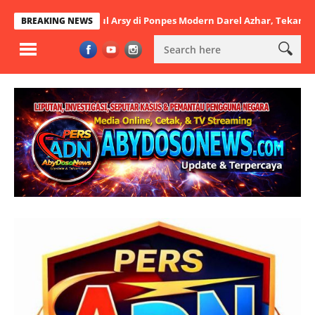
Khutbatul Arsy di Ponpes Modern Darel Azhar, Tekankan Pentingnya 
BREAKING NEWS