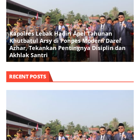
Kapolres Lebak Hadiri Apel Tahunan
Khutbatul Arsy di Ponpes Modern Darel
T
Azhar, Tekankan Pentingnya Disiplin dan
D
Akhlak Santri
S
RECENT POSTS