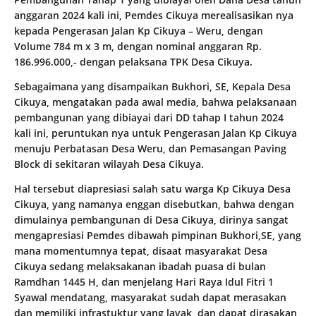
anggaran 2024 kali ini, Pemdes Cikuya merealisasikan nya
kepada Pengerasan Jalan Kp Cikuya – Weru, dengan
Volume 784 m x 3 m, dengan nominal anggaran Rp.
186.996.000,- dengan pelaksana TPK Desa Cikuya.
Sebagaimana yang disampaikan Bukhori, SE, Kepala Desa
Cikuya, mengatakan pada awal media, bahwa pelaksanaan
pembangunan yang dibiayai dari DD tahap I tahun 2024
kali ini, peruntukan nya untuk Pengerasan Jalan Kp Cikuya
menuju Perbatasan Desa Weru, dan Pemasangan Paving
Block di sekitaran wilayah Desa Cikuya.
Hal tersebut diapresiasi salah satu warga Kp Cikuya Desa
Cikuya, yang namanya enggan disebutkan, bahwa dengan
dimulainya pembangunan di Desa Cikuya, dirinya sangat
mengapresiasi Pemdes dibawah pimpinan Bukhori,SE, yang
mana momentumnya tepat, disaat masyarakat Desa
Cikuya sedang melaksakanan ibadah puasa di bulan
Ramdhan 1445 H, dan menjelang Hari Raya Idul Fitri 1
Syawal mendatang, masyarakat sudah dapat merasakan
dan memiliki infrastuktur yang layak, dan dapat dirasakan