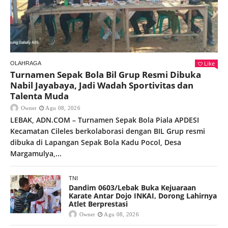
Like
OLAHRAGA
Turnamen Sepak Bola Bil Grup Resmi Dibuka
Nabil Jayabaya, Jadi Wadah Sportivitas dan
Talenta Muda
Owner
Agu 08, 2026
LEBAK, ADN.COM – Turnamen Sepak Bola Piala APDESI
Kecamatan Cileles berkolaborasi dengan BIL Grup resmi
dibuka di Lapangan Sepak Bola Kadu Pocol, Desa
Margamulya,...
TNI
Dandim 0603/Lebak Buka Kejuaraan
Karate Antar Dojo INKAI, Dorong Lahirnya
Atlet Berprestasi
Owner
Agu 08, 2026