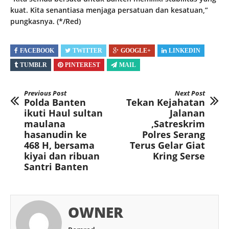
kuat. Kita senantiasa menjaga persatuan dan kesatuan,”
pungkasnya. (*/Red)
FACEBOOK
TWITTER
GOOGLE+
LINKEDIN
TUMBLR
PINTEREST
MAIL
Previous Post
Next Post
Polda Banten
Tekan Kejahatan
ikuti Haul sultan
Jalanan
maulana
,Satreskrim
hasanudin ke
Polres Serang
468 H, bersama
Terus Gelar Giat
kiyai dan ribuan
Kring Serse
Santri Banten
OWNER