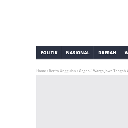
POLITIK
NASIONAL
DAERAH
W
Home
Berita Unggulan
Geger..!! Warga Jawa Tengah 