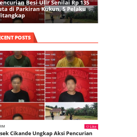
encurian Besi Ulir Senilai Rp 135
Polres Seran
uta di Parkiran Kukun, 5 Pelaku
Air Bersih 
itangkap
Kekeringan 
ECENT POSTS
Like
RIM
lsek Cikande Ungkap Aksi Pencurian