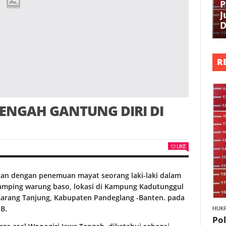
P
J
D
R
TENGAH GANTUNG DIRI DI
LIKE
kan dengan penemuan mayat seorang laki-laki dalam
 samping warung baso, lokasi di Kampung Kadutunggul
Karang Tanjung, Kabupaten Pandeglang -Banten. pada
IB.
HUK
Po