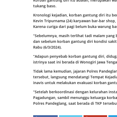
Korban gantung diri itu adalah, merupakan wa
tukang baso.
Kronologi kejadian, korban gantung diri itu b
Kevin Tripurnama (24) karyawan bar-bar shop,
Karena curiga dari pagi belum buka warung b
“Sebelumnya, masih terlihat tadi malam yan
dan sebelum korban gantung diri kondisi saki
Rabu (6/3/2024).
“Adapun penyebab korban gantung diri, didu
istrinya saat ini berada di Wonogiri Jawa Ten
Tidak lama kemudian, jajaran Polres Pandegla
tersebut, langsung mendatangi Tempat Kejad
inavis untuk melakukan evakuasi korban gantu
“Setelah berkoordinasi dengan kelurahan inst
Pagadungan, sambil menunggu keluarga korban
Polres Pandeglang, saat berada di TKP tersebu