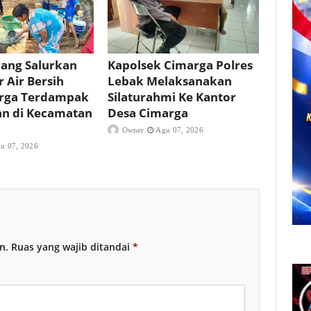
rang Salurkan
Kapolsek Cimarga Polres
r Air Bersih
Lebak Melaksanakan
rga Terdampak
Silaturahmi Ke Kantor
an di Kecamatan
Desa Cimarga
Owner
Agu 07, 2026
u 07, 2026
n.
Ruas yang wajib ditandai
*