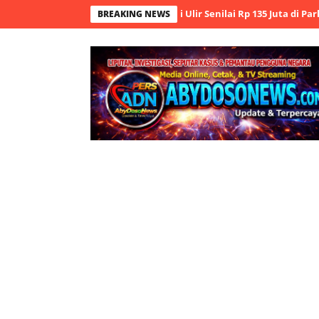
e Ungkap Aksi Pencurian Besi Ulir Senilai Rp 135 Juta di Parkiran Kuk
BREAKING NEWS