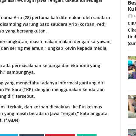
rga asal Wonogiri Jawa Tengah, diketahui sebagai
Bes
Ku
ernama Arip (28) pertama kali ditemukan oleh saudara
CIK
 disamping warung baso saudara Arip (korban,-red).
Cik
aso yang bersangkutan.
tin
g bersangkutan, masih makan malam dengan karyawan,
(cur
t dan sering melamun,” ungkap Kevin kepada media,
ga ada permasalahan keluarga dan ekonomi yang
gah,” sambungnya.
ng yang mengetahui adanya informasi gantung diri
ian Perkara (TKP), dengan menggunakan kendaraan
ng diri tersebut.
ansi terkait, dan korban dievakuasi ke Puskesmas
 yang masih berada di Jawa Tengah,” kata anggota
t. (*/ADN)