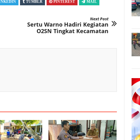
INKEDIN
TUMBLR
PINTEREST
MAIL
Next Post
Sertu Warno Hadiri Kegiatan
O2SN Tingkat Kecamatan