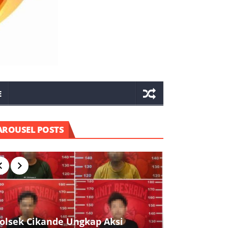
E
AROUSEL POSTS
olsek Cikande Ungkap Aksi