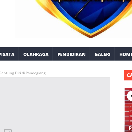
ISATA
OLAHRAGA
PENDIDIKAN
GALERI
HOM
Gantung Diri di Pandeglang
C
P