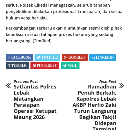
serius. Polsek Cikedal menegaskan, seluruh tahapan
penyelidikan dilakukan profesional, transparan, dan sesuai
hukum yang berlaku.
Perkembangan terbaru akan diumumkan resmi oleh pihak
kepolisian sesuai tahapan proses hukum yang sedang
berlangsung. (Tim/Red)
FACEBOOK
TWITTER
GOOGLE+
LINKEDIN
TUMBLR
PINTEREST
MAIL
Previous Post
Next Post
Satlantas Polres
Ramadhan
Lebak
Penuh Berkah,
Matangkan
Kapolres Lebak
Persiapan
AKBP Herfio Zaki
Operasi Ketupat
Turun Langsung
Maung 2026
Bagikan Takjil
Didepan
Terminal