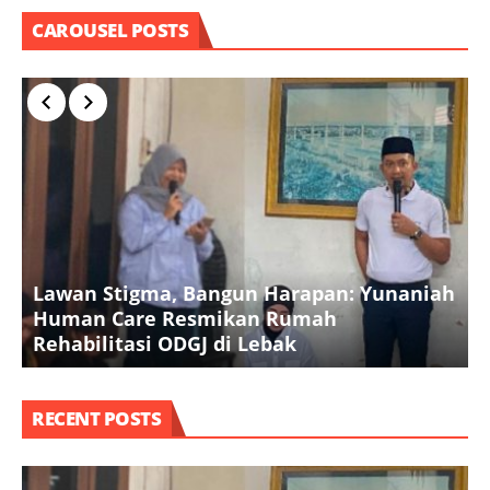
CAROUSEL POSTS
Lawan Stigma, Bangun Harapan: Yunaniah
P
Human Care Resmikan Rumah
B
Rehabilitasi ODGJ di Lebak
K
RECENT POSTS