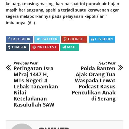
keluarga masing-masing, karena saat ini puncak air hujan
masih berlangsung, apabila terjadi suatu kerawanan agar
segera melaporkannya pada pelayanan kepolisian,”
imbaunya. (AL)
FACEBOOK
TWITTER
GOOGLE+
LINKEDIN
TUMBLR
PINTEREST
MAIL
Previous Post
Next Post
Peringatan Isra
Polda Banten
Mi’raj 1447 H,
Ajak Orang Tua
MTs Negeri 4
Waspada Lewat
Lebak Tanamkan
Podcast Kasus
Nilai
Penculikan Anak
Keteladanan
di Serang
Rasulullah SAW