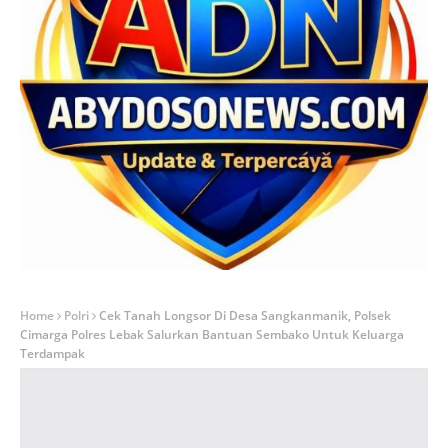
Home
Polri
Cek Tanah Longsor Di Desa Sangkanmanik, Polsek
Cimarga Polres Lebak Salurkan Bantuan Sembako Untuk Keluarga
Terdampak