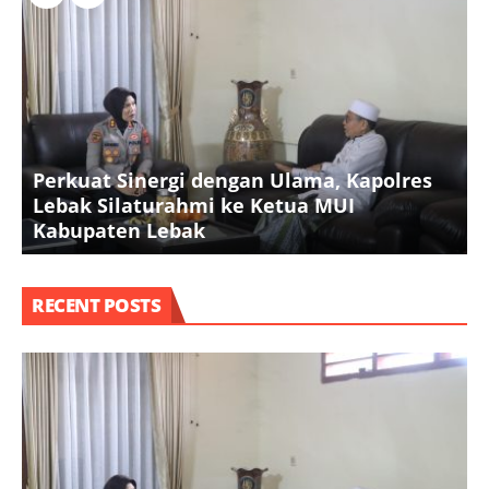
Perkuat Sinergi dengan Ulama, Kapolres
S
Lebak Silaturahmi ke Ketua MUI
K
Kabupaten Lebak
P
RECENT POSTS