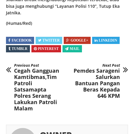
bisa juga menghubungi “Layanan Polisi 110”, Tutup Eka
Jatnika.
(Humas/Red)
FACEBOOK
TWITTER
GOOGLE+
LINKEDIN
TUMBLR
PINTEREST
MAIL
Previous Post
Next Post
Cegah Gangguan
Pemdes Sarageni
Kamtibmas,Tim
Salurkan
Patroli
Bantuan Pangan
Satsamapta
Beras Kepada
Polres Serang
646 KPM
Lakukan Patroli
Malam