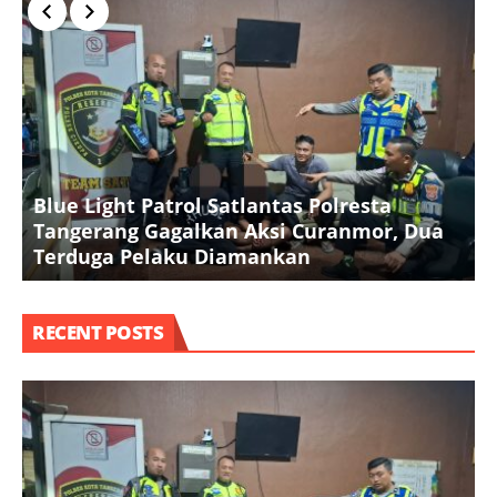
Blue Light Patrol Satlantas Polresta
K
Tangerang Gagalkan Aksi Curanmor, Dua
k
Terduga Pelaku Diamankan
RECENT POSTS