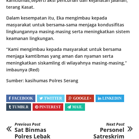
kamtibmas,seperti aksi pencurian dan kejahatan jalanan,”
terang Kasat.
Dalam kesempatan itu, Eka mengimbau kepada
masyarakat untuk bersama-sama menjaga kondusifitas
lingkungannya masing-masing serta meningkatkan sistem
keamanan lingkungan.
“Kami mengimbau kepada masyarakat untuk bersama
menjaga kamtibmas yang aman dan nyaman serta
meningkatkan siskamling di wilayahnya masing-masing,”
imbaunya (Red)
Sumber: kasihumas Polres Serang
FACEBOOK
TWITTER
GOOGLE+
LINKEDIN
TUMBLR
PINTEREST
MAIL
Previous Post
Next Post
Sat Binmas
Personel
Polres Lebak
Satreskrim