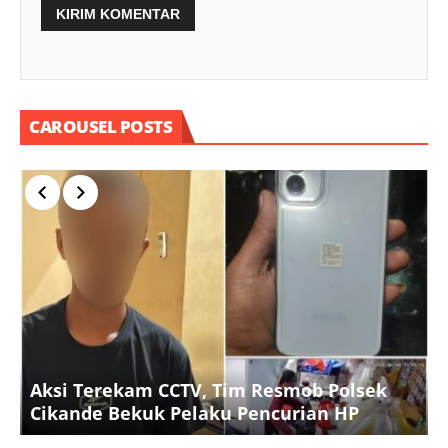
CAROUSEL POSTS
P
Aksi Terekam CCTV, Tim Resmob Polsek
Cikande Bekuk Pelaku Pencurian HP