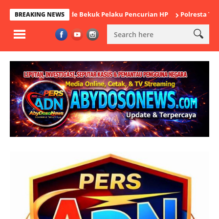
ek Cikande Bekuk Pelaku Pencurian HP
Polresta Tangerang Satu
BREAKING NEWS