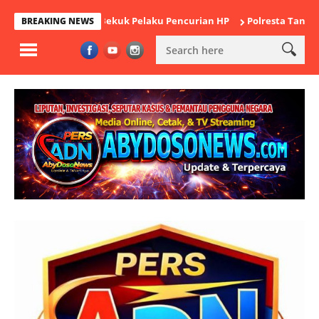
k Cikande Bekuk Pelaku Pencurian HP
Polresta Tangerang Satuk
BREAKING NEWS