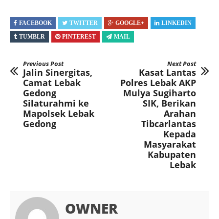
FACEBOOK
TWITTER
GOOGLE+
LINKEDIN
TUMBLR
PINTEREST
MAIL
Previous Post
Next Post
Jalin Sinergitas,
Kasat Lantas
Camat Lebak
Polres Lebak AKP
Gedong
Mulya Sugiharto
Silaturahmi ke
SIK, Berikan
Mapolsek Lebak
Arahan
Gedong
Tibcarlantas
Kepada
Masyarakat
Kabupaten
Lebak
OWNER