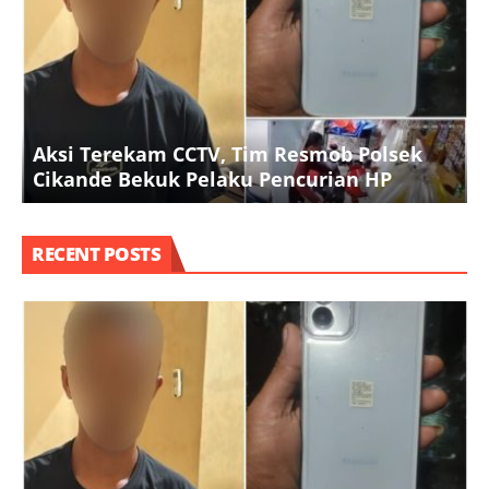
P
Aksi Terekam CCTV, Tim Resmob Polsek
Cikande Bekuk Pelaku Pencurian HP
RECENT POSTS