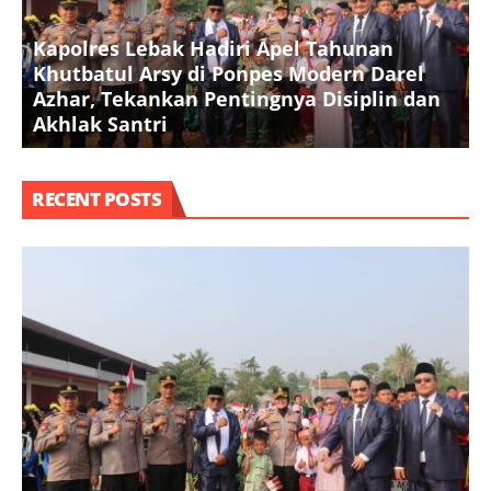
Kapolres Lebak Hadiri Apel Tahunan
Khutbatul Arsy di Ponpes Modern Darel
T
Azhar, Tekankan Pentingnya Disiplin dan
D
Akhlak Santri
S
RECENT POSTS