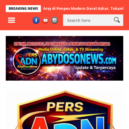
hutbatul Arsy di Ponpes Modern Darel Azhar, Tekankan Pentingnya D
BREAKING NEWS