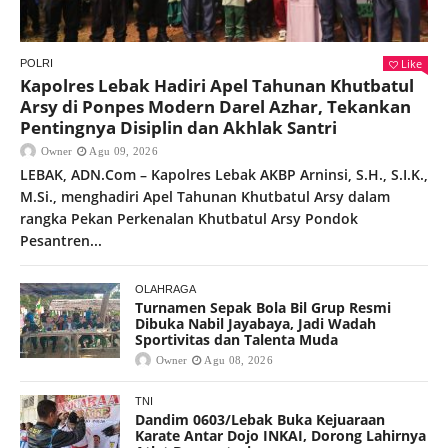
Like
POLRI
Kapolres Lebak Hadiri Apel Tahunan Khutbatul
Arsy di Ponpes Modern Darel Azhar, Tekankan
Pentingnya Disiplin dan Akhlak Santri
Owner
Agu 09, 2026
LEBAK, ADN.Com – Kapolres Lebak AKBP Arninsi, S.H., S.I.K.,
M.Si., menghadiri Apel Tahunan Khutbatul Arsy dalam
rangka Pekan Perkenalan Khutbatul Arsy Pondok
Pesantren...
OLAHRAGA
Turnamen Sepak Bola Bil Grup Resmi
Dibuka Nabil Jayabaya, Jadi Wadah
Sportivitas dan Talenta Muda
Owner
Agu 08, 2026
TNI
Dandim 0603/Lebak Buka Kejuaraan
Karate Antar Dojo INKAI, Dorong Lahirnya