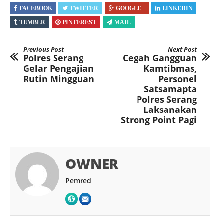
FACEBOOK
TWITTER
GOOGLE+
LINKEDIN
TUMBLR
PINTEREST
MAIL
Previous Post
Next Post
Polres Serang
Cegah Gangguan
Gelar Pengajian
Kamtibmas,
Rutin Mingguan
Personel
Satsamapta
Polres Serang
Laksanakan
Strong Point Pagi
OWNER
Pemred