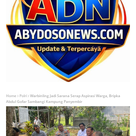
Home
Polri
Warbinling Jadi Sarana Serap Aspirasi Warga, Bripka
Abdul Gofar Sambangi Kampung Panyembir