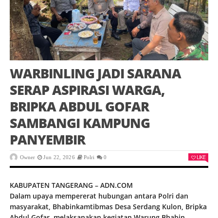
WARBINLING JADI SARANA
SERAP ASPIRASI WARGA,
BRIPKA ABDUL GOFAR
SAMBANGI KAMPUNG
PANYEMBIR
LIKE
Owner
Jun 22, 2026
Polri
0
KABUPATEN TANGERANG – ADN.COM
Dalam upaya mempererat hubungan antara Polri dan
masyarakat, Bhabinkamtibmas Desa Serdang Kulon, Bripka
Abdul Gofar, melaksanakan kegiatan Warung Bhabin