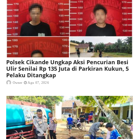
Polsek Cikande Ungkap Aksi Pencurian Besi
Ulir Senilai Rp 135 Juta di Parkiran Kukun, 5
Pelaku Ditangkap
Owner
Agu 07, 2026