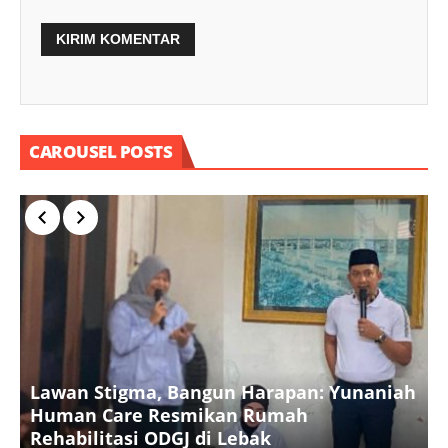
CAROUSEL POSTS
Lawan Stigma, Bangun Harapan: Yunaniah
P
Human Care Resmikan Rumah
B
Rehabilitasi ODGJ di Lebak
K