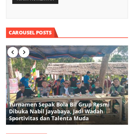
CAROUSEL POSTS
Turnamen Sepak Bola Bil Grup Resmi
Dibuka Nabil Jayabaya, Jadi Wadah
K
Sportivitas dan Talenta Muda
A