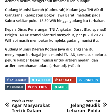
Achmad belum mengetahui informasi lebih lanjut.
Gudang Munisi Daerah (Gudmurah) Kodam Jaya TNI AD di
Ciangsana, Kabupaten Bogor, Jawa Barat, meledak pada
Sabtu sekitar pukul 18.30 WIB hingga gudang itu terbakar.
Kepala Dinas Penerangan TNI Angkatan Darat (Kadispenad)
Brigjen TNI Kristomei Sianturi menyebut, per pukul 20.23
WIB api masih membakar kompleks gudang munisi itu.
Gudang Munisi Daerah Kodam Jaya di Ciangsana itu,
menyimpan berbagai jenis munisi TNI AD, termasuk peluru-
peluru kaliber besar, munisi untuk artileri medan, dan
artileri pertahanan udara (arhanud). (*/Red)
FACEBOOK
TWITTER
GOOGLE+
LINKEDIN
TUMBLR
PINTEREST
MAIL
Previous Post
Next Post
Agar Masyarakat
Jelang Mudik
Tertib Dalam
Lebaran, Polda