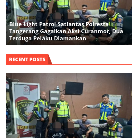
Blue Light Patrol Satlantas Polresta
K
Tangerang Gagalkan Aksi Curanmor, Dua
k
Terduga Pelaku Diamankan
RECENT POSTS