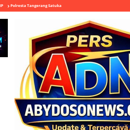
sta Tangerang Satukan Buruh, Ojol, TNI hingga Tokoh Agama dalam