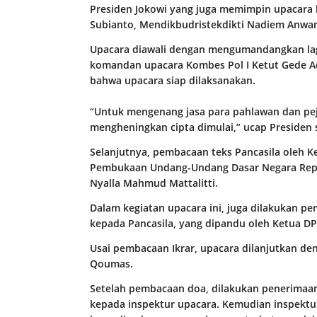
Presiden Jokowi yang juga memimpin upacara k
Subianto, Mendikbudristekdikti Nadiem Anwar
Upacara diawali dengan mengumandangkan lagu
komandan upacara Kombes Pol I Ketut Gede Ad
bahwa upacara siap dilaksanakan.
“Untuk mengenang jasa para pahlawan dan pe
mengheningkan cipta dimulai,” ucap Presiden 
Selanjutnya, pembacaan teks Pancasila oleh 
Pembukaan Undang-Undang Dasar Negara Repub
Nyalla Mahmud Mattalitti.
Dalam kegiatan upacara ini, juga dilakukan p
kepada Pancasila, yang dipandu oleh Ketua DP
Usai pembacaan Ikrar, upacara dilanjutkan d
Qoumas.
Setelah pembacaan doa, dilakukan penerima
kepada inspektur upacara. Kemudian inspekt