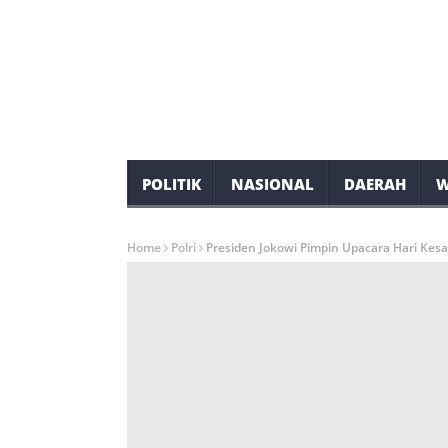
POLITIK
NASIONAL
DAERAH
W
Home
Polri
Presiden Jokowi Pimpin Upacara Hari Kesa