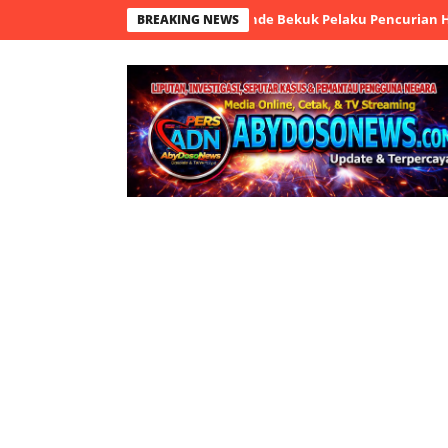
V, Tim Resmob Polsek Cikande Bekuk Pelaku Pencurian HP
Polre
BREAKING NEWS