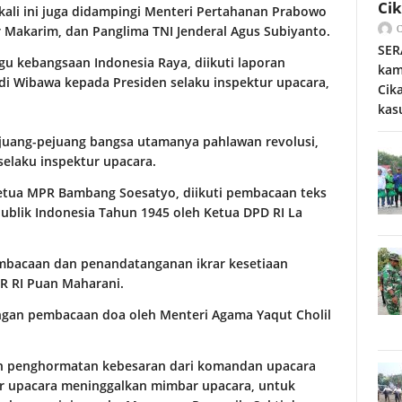
Ci
ali ini juga didampingi Menteri Pertahanan Prabowo
 Makarim, dan Panglima TNI Jenderal Agus Subiyanto.
SER
 kebangsaan Indonesia Raya, diikuti laporan
kam
i Wibawa kepada Presiden selaku inspektur upacara,
Cik
kas
juang-pejuang bangsa utamanya pahlawan revolusi,
selaku inspektur upacara.
Ketua MPR Bambang Soesatyo, diikuti pembacaan teks
lik Indonesia Tahun 1945 oleh Ketua DPD RI La
embacaan dan penandatanganan ikrar kesetiaan
R RI Puan Maharani.
engan pembacaan doa oleh Menteri Agama Yaqut Cholil
an penghormatan kebesaran dari komandan upacara
ur upacara meninggalkan mimbar upacara, untuk