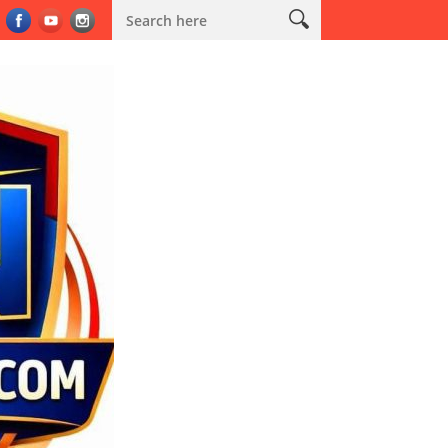
 Sabuk Kamtibmas
Kodim 0603/Lebak Salurkan Bantuan Air Bers