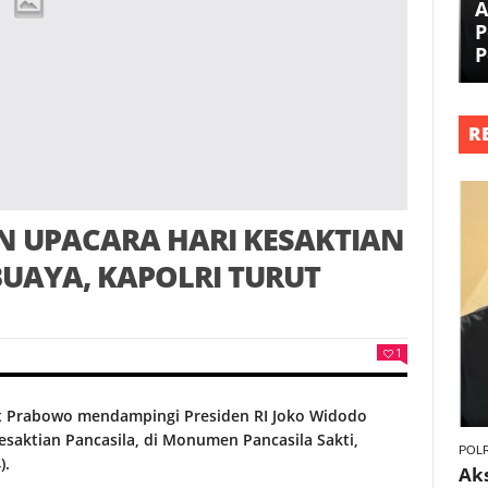
A
P
P
R
IN UPACARA HARI KESAKTIAN
BUAYA, KAPOLRI TURUT
1
git Prabowo mendampingi Presiden RI Joko Widodo
esaktian Pancasila, di Monumen Pancasila Sakti,
POLR
).
Ak