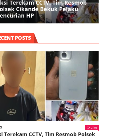
ksi Terekam CCTV, Tim Resmob
Polresta Ta
olsek Cikande Bekuk Pelaku
Buruh, Ojol,
encurian HP
Agama dala
ECENT POSTS
Like
I
si Terekam CCTV, Tim Resmob Polsek