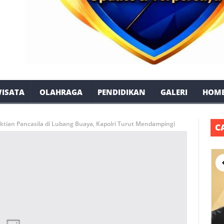
ISATA
OLAHRAGA
PENDIDIKAN
GALERI
HOM
ktian Pancasila di Lubang Buaya, Kapolri Turut Mendampingi
C