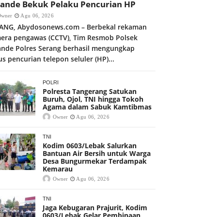
kande Bekuk Pelaku Pencurian HP
Owner
Agu 06, 2026
ANG, Abydosonews.com – Berbekal rekaman
era pengawas (CCTV), Tim Resmob Polsek
ande Polres Serang berhasil mengungkap
us pencurian telepon seluler (HP)...
POLRI
Polresta Tangerang Satukan
Buruh, Ojol, TNI hingga Tokoh
Agama dalam Sabuk Kamtibmas
Owner
Agu 06, 2026
TNI
Kodim 0603/Lebak Salurkan
Bantuan Air Bersih untuk Warga
Desa Bungurmekar Terdampak
Kemarau
Owner
Agu 06, 2026
TNI
Jaga Kebugaran Prajurit, Kodim
0603/Lebak Gelar Pembinaan