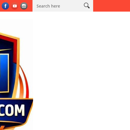
a Personel, Tekankan Integritas, Komunikasi, dan Pelayanan Human