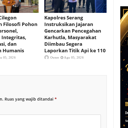
Cilegon
Kapolres Serang
 Filosofi Pohon
Instruksikan Jajaran
rsonel,
Gencarkan Pencegahan
Integritas,
Karhutla, Masyarakat
si, dan
Diimbau Segera
n Humanis
Laporkan Titik Api ke 110
u 05, 2026
Owner
Agu 05, 2026
n.
Ruas yang wajib ditandai
*