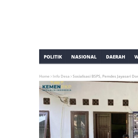
POLITIK
NASIONAL
DAERAH
W
Home
Info Desa
Sosialisasi BSPS, Pemdes Jayasari