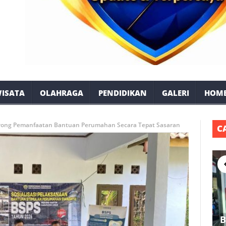
ISATA
OLAHRAGA
PENDIDIKAN
GALERI
HOM
 Dorong Pemanfaatan Bantuan Perumahan Secara Tepat Sasaran
C
B