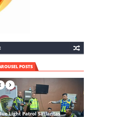
E
AROUSEL POSTS
lue Light Patrol Satlantas
Kapolres Ci