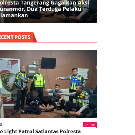
olresta Tangerang Gagalkan Aksi
Filosofi Poh
uranmor, Dua Terduga Pelaku
Tekankan In
iamankan
dan Pelaya
ECENT POSTS
Like
I
e Light Patrol Satlantas Polresta