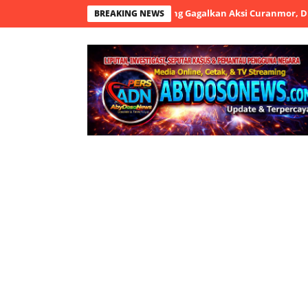
atlantas Polresta Tangerang Gagalkan Aksi Curanmor, Dua Terduga P
BREAKING NEWS