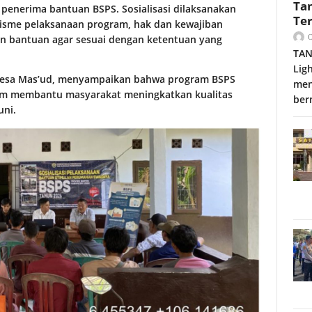
Ta
n penerima bantuan BSPS. Sosialisasi dilaksanakan
Te
sme pelaksanaan program, hak dan kewajiban
an bantuan agar sesuai dengan ketentuan yang
TAN
Lig
is Desa Mas’ud, menyampaikan bahwa program BSPS
men
am membantu masyarakat meningkatkan kualitas
ber
uni.