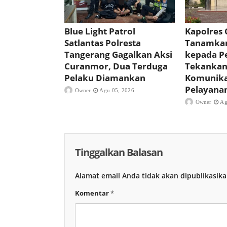
Blue Light Patrol
Kapolres 
Satlantas Polresta
Tanamkan
Tangerang Gagalkan Aksi
kepada Pe
Curanmor, Dua Terduga
Tekankan 
Pelaku Diamankan
Komunika
Pelayana
Owner
Agu 05, 2026
Owner
Ag
Tinggalkan Balasan
Alamat email Anda tidak akan dipublikasika
Komentar
*