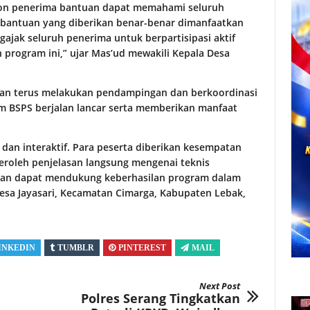
 calon penerima bantuan dapat memahami seluruh
 bantuan yang diberikan benar-benar dimanfaatkan
ajak seluruh penerima untuk berpartisipasi aktif
 program ini,” ujar Mas’ud mewakili Kepala Desa
kan terus melakukan pendampingan dan berkoordinasi
am BSPS berjalan lancar serta memberikan manfaat
b dan interaktif. Para peserta diberikan kesempatan
oleh penjelasan langsung mengenai teknis
kan dapat mendukung keberhasilan program dalam
esa Jayasari, Kecamatan Cimarga, Kabupaten Lebak,
INKEDIN
TUMBLR
PINTEREST
MAIL
Next Post
Polres Serang Tingkatkan