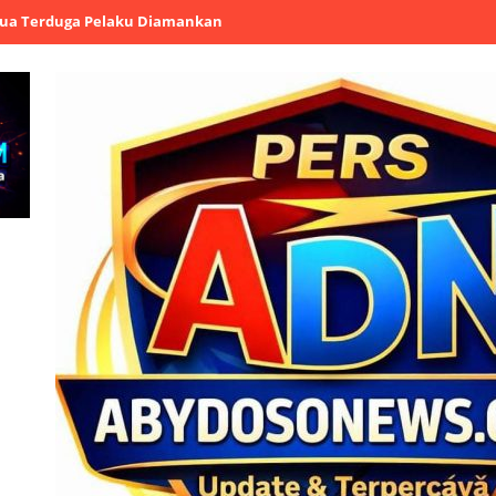
elaku Diamankan
Kapolres Cilegon Tanamkan Filosofi Pohon kepad