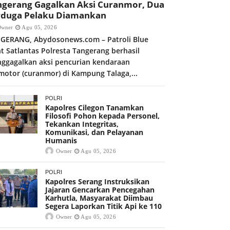
ngerang Gagalkan Aksi Curanmor, Dua
rduga Pelaku Diamankan
Owner
Agu 05, 2026
GERANG, Abydosonews.com – Patroli Blue
ht Satlantas Polresta Tangerang berhasil
ggagalkan aksi pencurian kendaraan
motor (curanmor) di Kampung Talaga,...
POLRI
Kapolres Cilegon Tanamkan
Filosofi Pohon kepada Personel,
Tekankan Integritas,
Komunikasi, dan Pelayanan
Humanis
Owner
Agu 05, 2026
POLRI
Kapolres Serang Instruksikan
Jajaran Gencarkan Pencegahan
Karhutla, Masyarakat Diimbau
Segera Laporkan Titik Api ke 110
Owner
Agu 05, 2026