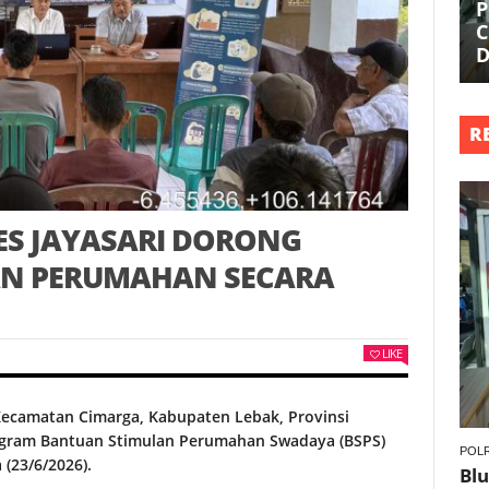
P
C
D
R
DES JAYASARI DORONG
N PERUMAHAN SECARA
LIKE
Kecamatan Cimarga, Kabupaten Lebak, Provinsi
rogram Bantuan Stimulan Perumahan Swadaya (BSPS)
POLR
 (23/6/2026).
Blu