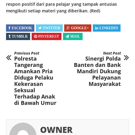
respon positif dari para pelajar yang tampak antusias
mengikuti setiap materi yang diberikan. (Red)
FACEBOOK
TWITTER
GOOGLE+
LINKEDIN
TUMBLR
PINTEREST
MAIL
Previous Post
Next Post
Polresta
Sinergi Polda
Tangerang
Banten dan Bank
Amankan Pria
Mandiri Dukung
Diduga Pelaku
Pelayanan
Kekerasan
Masyarakat
Seksual
Terhadap Anak
di Bawah Umur
OWNER