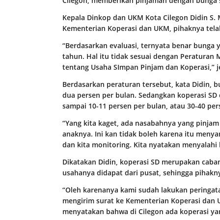
Cilegon, memberikan pinjaman dengan bunga s
Kepala Dinkop dan UKM Kota Cilegon Didin S
Kementerian Koperasi dan UKM, pihaknya tela
“Berdasarkan evaluasi, ternyata benar bunga y
tahun. Hal itu tidak sesuai dengan Peratura
tentang Usaha SImpan Pinjam dan Koperasi,” jel
Berdasarkan peraturan tersebut, kata Didin, 
dua persen per bulan. Sedangkan koperasi SD
sampai 10-11 persen per bulan, atau 30-40 per
“Yang kita kaget, ada nasabahnya yang pinjam
anaknya. Ini kan tidak boleh karena itu menyang
dan kita monitoring. Kita nyatakan menyalahi 
Dikatakan Didin, koperasi SD merupakan cabang
usahanya didapat dari pusat, sehingga pihakn
“Oleh karenanya kami sudah lakukan peringat
mengirim surat ke Kementerian Koperasi dan
menyatakan bahwa di Cilegon ada koperasi yan