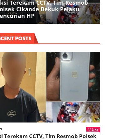
ksi Terekam CCTV, Tim Resmob
Polresta Ta
olsek Cikande Bekuk Pelaku
Buruh, Ojol,
encurian HP
Agama dala
ECENT POSTS
Like
I
si Terekam CCTV, Tim Resmob Polsek