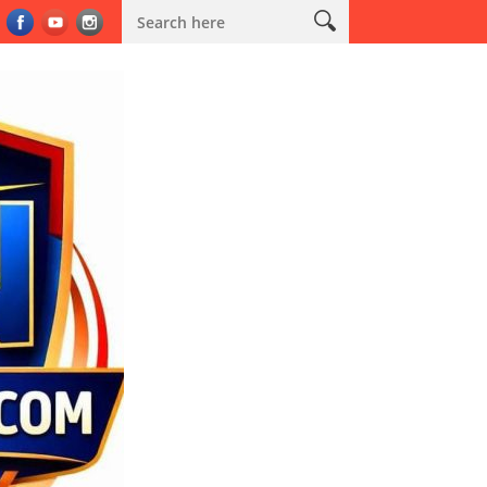
m Sabuk Kamtibmas
Kodim 0603/Lebak Salurkan Bantuan Air Bers