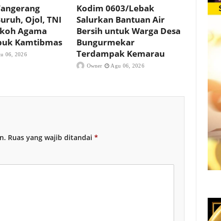
Tangerang
Kodim 0603/Lebak
uruh, Ojol, TNI
Salurkan Bantuan Air
okoh Agama
Bersih untuk Warga Desa
buk Kamtibmas
Bungurmekar
Terdampak Kemarau
u 06, 2026
Owner
Agu 06, 2026
n.
Ruas yang wajib ditandai
*