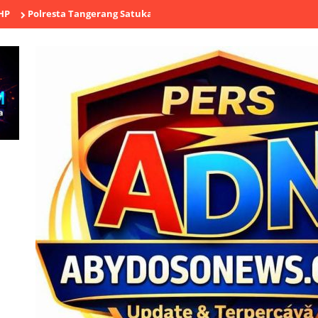
esta Tangerang Satukan Buruh, Ojol, TNI hingga Tokoh Agama dala