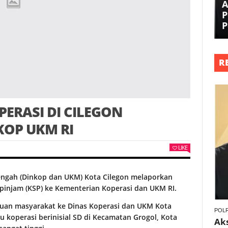
A
P
P
R
ERASI DI CILEGON
OP UKM RI
LIKE
nengah (Dinkop dan UKM) Kota Cilegon melaporkan
 pinjam (KSP) ke Kementerian Koperasi dan UKM RI.
aduan masyarakat ke Dinas Koperasi dan UKM Kota
POLR
 koperasi berinisial SD di Kecamatan Grogol, Kota
Ak