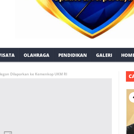
ISATA
OLAHRAGA
PENDIDIKAN
GALERI
HOM
Cilegon Dilaporkan ke Kemenkop UKM RI
C