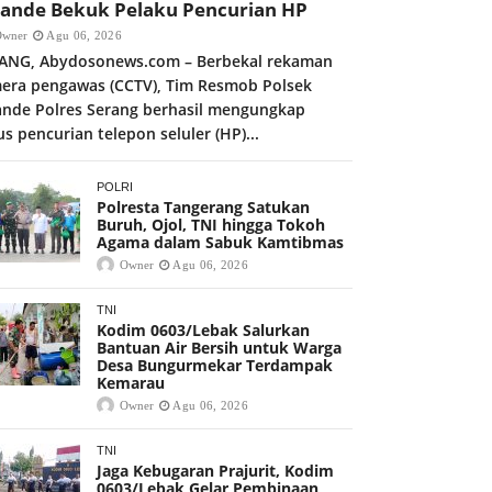
kande Bekuk Pelaku Pencurian HP
Owner
Agu 06, 2026
ANG, Abydosonews.com – Berbekal rekaman
era pengawas (CCTV), Tim Resmob Polsek
ande Polres Serang berhasil mengungkap
us pencurian telepon seluler (HP)...
POLRI
Polresta Tangerang Satukan
Buruh, Ojol, TNI hingga Tokoh
Agama dalam Sabuk Kamtibmas
Owner
Agu 06, 2026
TNI
Kodim 0603/Lebak Salurkan
Bantuan Air Bersih untuk Warga
Desa Bungurmekar Terdampak
Kemarau
Owner
Agu 06, 2026
TNI
Jaga Kebugaran Prajurit, Kodim
0603/Lebak Gelar Pembinaan