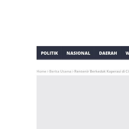
POLITIK
NASIONAL
DAERAH
W
Home
Berita Utama
Rentenir Berkedok Koperasi di 