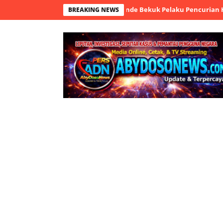
TV, Tim Resmob Polsek Cikande Bekuk Pelaku Pencurian HP
Polr
BREAKING NEWS