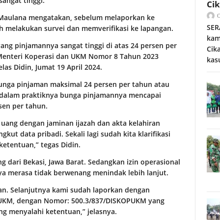
angat tinggi.
Ci
. Maulana mengatakan, sebelum melaporkan ke
SER
h melakukan survei dan memverifikasi ke lapangan.
kam
ang pinjamannya sangat tinggi di atas 24 persen per
Cik
n Menteri Koperasi dan UKM Nomor 8 Tahun 2023
kas
as Didin, Jumat 19 April 2024.
bunga pinjaman maksimal 24 persen per tahun atau
 dalam praktiknya bunga pinjamannya mencapai
sen per tahun.
 uang dengan jaminan ijazah dan akta kelahiran
kut data pribadi. Sekali lagi sudah kita klarifikasi
ketentuan,” tegas Didin.
 dari Bekasi, Jawa Barat. Sedangkan izin operasional
ya merasa tidak berwenang menindak lebih lanjut.
an. Selanjutnya kami sudah laporkan dengan
 UKM, dengan Nomor: 500.3/837/DISKOPUKM yang
g menyalahi ketentuan,” jelasnya.