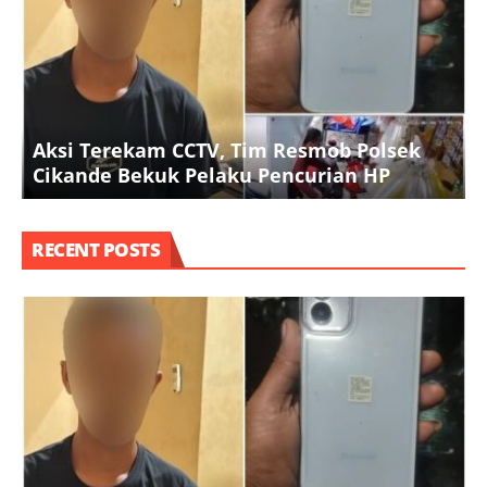
P
Aksi Terekam CCTV, Tim Resmob Polsek
Cikande Bekuk Pelaku Pencurian HP
RECENT POSTS