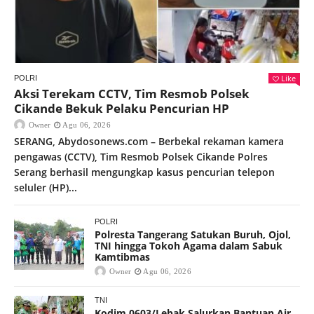
Like
POLRI
Aksi Terekam CCTV, Tim Resmob Polsek
Cikande Bekuk Pelaku Pencurian HP
Owner
Agu 06, 2026
SERANG, Abydosonews.com – Berbekal rekaman kamera
pengawas (CCTV), Tim Resmob Polsek Cikande Polres
Serang berhasil mengungkap kasus pencurian telepon
seluler (HP)...
POLRI
Polresta Tangerang Satukan Buruh, Ojol,
TNI hingga Tokoh Agama dalam Sabuk
Kamtibmas
Owner
Agu 06, 2026
TNI
Kodim 0603/Lebak Salurkan Bantuan Air