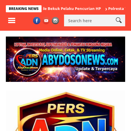
ek Cikande Bekuk Pelaku Pencurian HP
Polresta Tangerang Satu
BREAKING NEWS