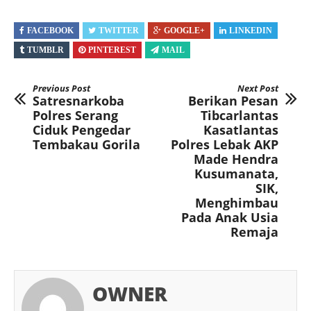
FACEBOOK
TWITTER
GOOGLE+
LINKEDIN
TUMBLR
PINTEREST
MAIL
Previous Post
Next Post
Satresnarkoba
Berikan Pesan
Polres Serang
Tibcarlantas
Ciduk Pengedar
Kasatlantas
Tembakau Gorila
Polres Lebak AKP
Made Hendra
Kusumanata,
SIK,
Menghimbau
Pada Anak Usia
Remaja
OWNER