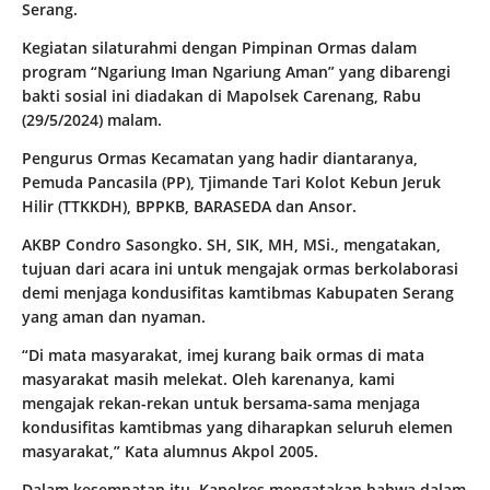
Serang.
Kegiatan silaturahmi dengan Pimpinan Ormas dalam
program “Ngariung Iman Ngariung Aman” yang dibarengi
bakti sosial ini diadakan di Mapolsek Carenang, Rabu
(29/5/2024) malam.
Pengurus Ormas Kecamatan yang hadir diantaranya,
Pemuda Pancasila (PP), Tjimande Tari Kolot Kebun Jeruk
Hilir (TTKKDH), BPPKB, BARASEDA dan Ansor.
AKBP Condro Sasongko. SH, SIK, MH, MSi., mengatakan,
tujuan dari acara ini untuk mengajak ormas berkolaborasi
demi menjaga kondusifitas kamtibmas Kabupaten Serang
yang aman dan nyaman.
“Di mata masyarakat, imej kurang baik ormas di mata
masyarakat masih melekat. Oleh karenanya, kami
mengajak rekan-rekan untuk bersama-sama menjaga
kondusifitas kamtibmas yang diharapkan seluruh elemen
masyarakat,” Kata alumnus Akpol 2005.
Dalam kesempatan itu, Kapolres mengatakan bahwa dalam