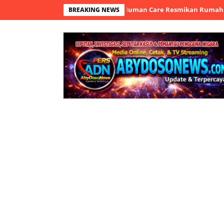
angun Harapan: Yunaniah Human Care Resmikan Rumah Rehabilitasi
BREAKING NEWS