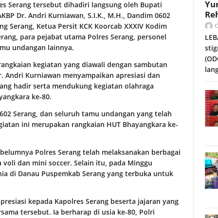
Yu
s Serang tersebut dihadiri langsung oleh Bupati
Reh
AKBP Dr. Andri Kurniawan, S.I.K., M.H., Dandim 0602
ang Serang, Ketua Persit KCK Koorcab XXXIV Kodim
rang, para pejabat utama Polres Serang, personel
LEB
amu undangan lainnya.
sti
(OD
 rangkaian kegiatan yang diawali dengan sambutan
lan
r. Andri Kurniawan menyampaikan apresiasi dan
ang hadir serta mendukung kegiatan olahraga
yangkara ke-80.
0602 Serang, dan seluruh tamu undangan yang telah
egiatan ini merupakan rangkaian HUT Bhayangkara ke-
belumnya Polres Serang telah melaksanakan berbagai
voli dan mini soccer. Selain itu, pada Minggu
nia di Danau Puspemkab Serang yang terbuka untuk
resiasi kepada Kapolres Serang beserta jajaran yang
ama tersebut. Ia berharap di usia ke-80, Polri