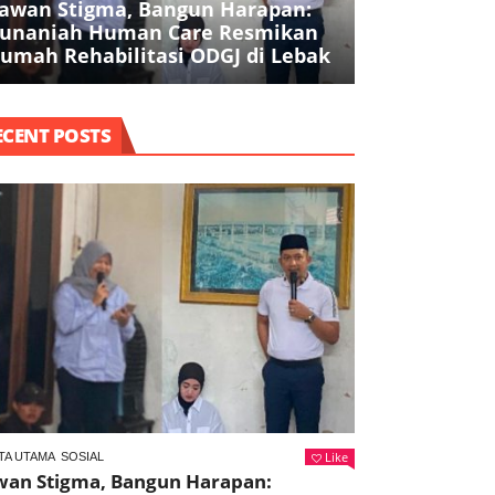
awan Stigma, Bangun Harapan:
Pencurian Be
unaniah Human Care Resmikan
Juta di Park
umah Rehabilitasi ODGJ di Lebak
Ditangkap
ECENT POSTS
Like
TA UTAMA
SOSIAL
wan Stigma, Bangun Harapan: