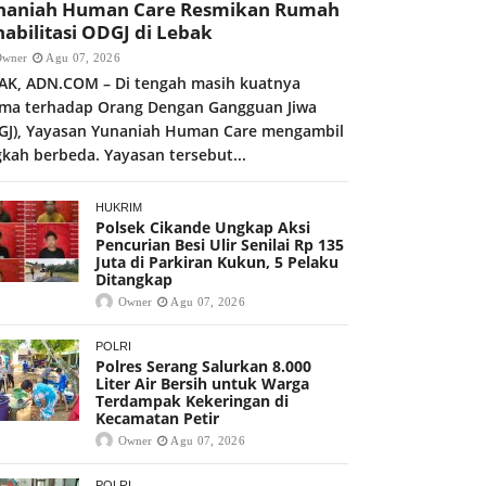
naniah Human Care Resmikan Rumah
abilitasi ODGJ di Lebak
Owner
Agu 07, 2026
AK, ADN.COM – Di tengah masih kuatnya
gma terhadap Orang Dengan Gangguan Jiwa
GJ), Yayasan Yunaniah Human Care mengambil
gkah berbeda. Yayasan tersebut...
HUKRIM
Polsek Cikande Ungkap Aksi
Pencurian Besi Ulir Senilai Rp 135
Juta di Parkiran Kukun, 5 Pelaku
Ditangkap
Owner
Agu 07, 2026
POLRI
Polres Serang Salurkan 8.000
Liter Air Bersih untuk Warga
Terdampak Kekeringan di
Kecamatan Petir
Owner
Agu 07, 2026
POLRI