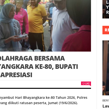
L
Y
R
R
 OLAHRAGA BERSAMA
NGKARA KE-80, BUPATI
APRESIASI
LIKE
yambut Hari Bhayangkara ke-80 Tahun 2026, Polres
BERI
ng diikuti ratusan peserta, Jumat (19/6/2026).
La