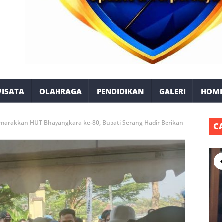
ISATA
OLAHRAGA
PENDIDIKAN
GALERI
HOM
emarakkan HUT Bhayangkara ke-80, Bupati Serang Hadir Berikan
C