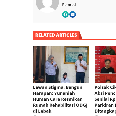
Pemred
RELATED ARTICLES
Lawan Stigma, Bangun
Polsek C
Harapan: Yunaniah
Aksi Pencu
Human Care Resmikan
Senilai Rp
Rumah Rehabilitasi ODGJ
Parkiran 
di Lebak
Ditangka