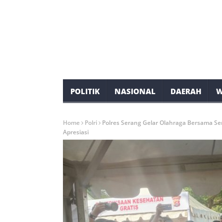
POLITIK
NASIONAL
DAERAH
W
Home
Polri
Polres Serang Gelar Olahraga Bersama S
Apresiasi