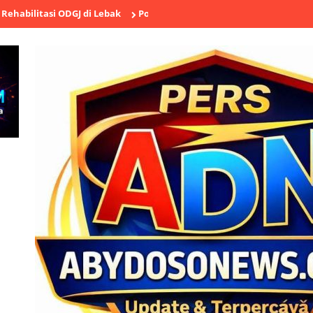
 ODGJ di Lebak
Polsek Cikande Ungkap Aksi Pencurian Besi Ulir Se