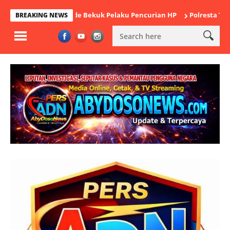
sek Cikande Bekuk Pelaku Pencurian HP
Polresta Tangerang Satu
BREAKING NEWS