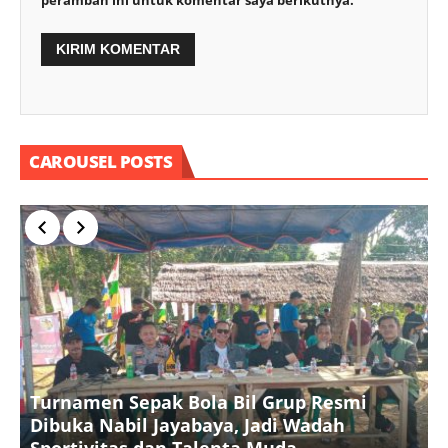
CAROUSEL POSTS
Turnamen Sepak Bola Bil Grup Resmi
Dibuka Nabil Jayabaya, Jadi Wadah
K
Sportivitas dan Talenta Muda
A