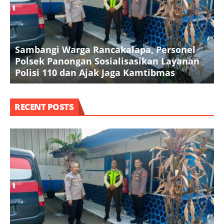
Sambangi Warga Rancakalapa, Personel
K
Polsek Panongan Sosialisasikan Layanan
T
Polisi 110 dan Ajak Jaga Kamtibmas
O
RECENT POSTS