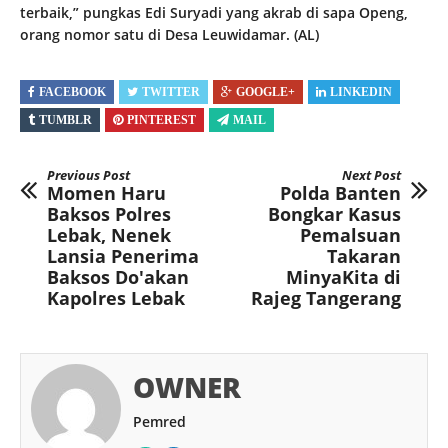
terbaik,” pungkas Edi Suryadi yang akrab di sapa Openg,
orang nomor satu di Desa Leuwidamar. (AL)
FACEBOOK
TWITTER
GOOGLE+
LINKEDIN
TUMBLR
PINTEREST
MAIL
Previous Post
Next Post
Momen Haru
Polda Banten
Baksos Polres
Bongkar Kasus
Lebak, Nenek
Pemalsuan
Lansia Penerima
Takaran
Baksos Do'akan
MinyaKita di
Kapolres Lebak
Rajeg Tangerang
OWNER
Pemred