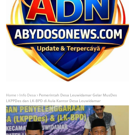
Home
Info Desa
Pemerintah Desa Leuwidamar Gelar MusDes
LKPPDes dan LK-BPD di Aula Kantor Desa Leuwidamar