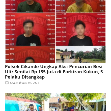
Polsek Cikande Ungkap Aksi Pencurian Besi
Ulir Senilai Rp 135 Juta di Parkiran Kukun, 5
Pelaku Ditangkap
Owner
Agu 07, 2026