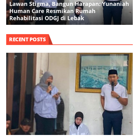
Lawan Stigma, Bangun Harapan: Yunaniah
P
Human Care Resmikan Rumah
B
Rehabilitasi ODGJ di Lebak
K
RECENT POSTS