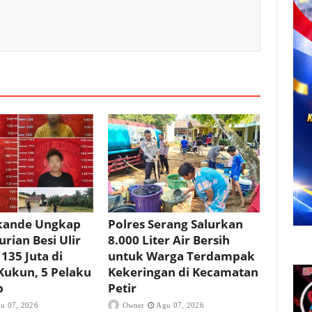
ikande Ungkap
Polres Serang Salurkan
rian Besi Ulir
8.000 Liter Air Bersih
 135 Juta di
untuk Warga Terdampak
Kukun, 5 Pelaku
Kekeringan di Kecamatan
p
Petir
u 07, 2026
Owner
Agu 07, 2026