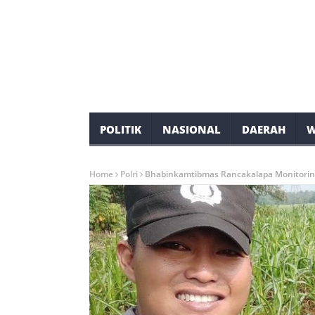
POLITIK
NASIONAL
DAERAH
W
Home
Polri
Bhabinkamtibmas Rancakalapa Monitorin