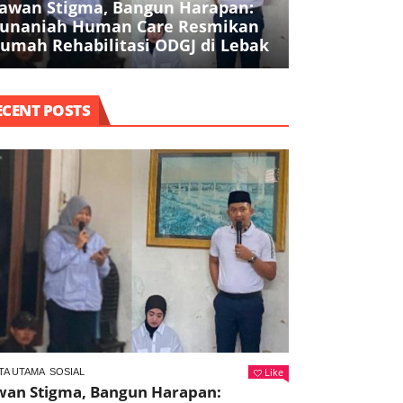
awan Stigma, Bangun Harapan:
Pencurian Be
unaniah Human Care Resmikan
Juta di Park
umah Rehabilitasi ODGJ di Lebak
Ditangkap
ECENT POSTS
Like
TA UTAMA
SOSIAL
wan Stigma, Bangun Harapan: