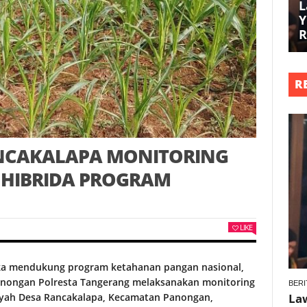
L
Y
R
R
NCAKALAPA MONITORING
HIBRIDA PROGRAM
LIKE
a mendukung program ketahanan pangan nasional,
nongan Polresta Tangerang melaksanakan monitoring
BERI
ayah Desa Rancakalapa, Kecamatan Panongan,
La