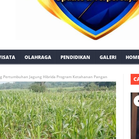
ISATA
OLAHRAGA
PENDIDIKAN
GALERI
HOM
g Pertumbuhan Jagung Hibrida Program Ketahanan Pangan
C