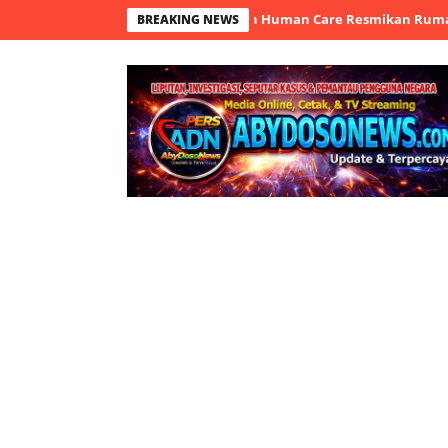
Bangun Harapan: Yunaniah Human Care Resmikan Rumah Rehabilitas
BREAKING NEWS