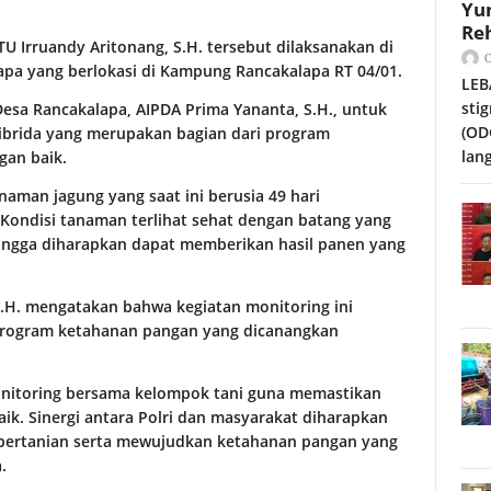
Yu
Reh
U Irruandy Aritonang, S.H. tersebut dilaksanakan di
apa yang berlokasi di Kampung Rancakalapa RT 04/01.
LEB
sti
esa Rancakalapa, AIPDA Prima Yananta, S.H., untuk
(OD
brida yang merupakan bagian dari program
lan
gan baik.
aman jagung yang saat ini berusia 49 hari
ondisi tanaman terlihat sehat dengan batang yang
hingga diharapkan dapat memberikan hasil panen yang
S.H. mengatakan bahwa kegiatan monitoring ini
program ketahanan pangan yang dicanangkan
nitoring bersama kelompok tani guna memastikan
k. Sinergi antara Polri dan masyarakat diharapkan
pertanian serta mewujudkan ketahanan pangan yang
.