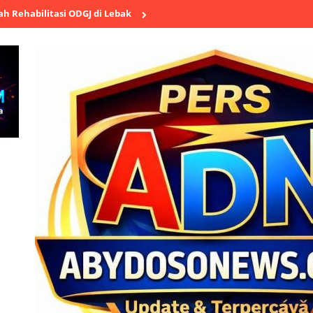
i ODGJ di Lebak
Polsek Cikande Ungkap Aksi Pencurian Besi Ulir S