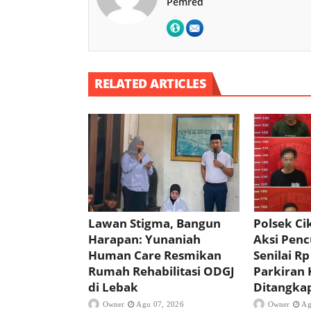
Pemred
RELATED ARTICLES
Lawan Stigma, Bangun
Polsek C
Harapan: Yunaniah
Aksi Pencu
Human Care Resmikan
Senilai Rp
Rumah Rehabilitasi ODGJ
Parkiran 
di Lebak
Ditangka
Owner
Agu 07, 2026
Owner
Ag