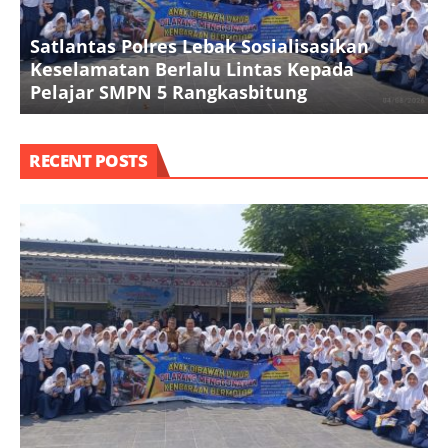
Satlantas Polres Lebak Sosialisasikan
B
Keselamatan Berlalu Lintas Kepada
T
Pelajar SMPN 5 Rangkasbitung
RECENT POSTS