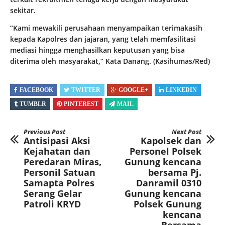
sekitar.
“Kami mewakili perusahaan menyampaikan terimakasih
kepada Kapolres dan jajaran, yang telah memfasilitasi
mediasi hingga menghasilkan keputusan yang bisa
diterima oleh masyarakat,” Kata Danang. (Kasihumas/Red)
FACEBOOK
TWITTER
GOOGLE+
LINKEDIN
TUMBLR
PINTEREST
MAIL
Previous Post
Next Post
Antisipasi Aksi
Kapolsek dan
Kejahatan dan
Personel Polsek
Peredaran Miras,
Gunung kencana
Personil Satuan
bersama Pj.
Samapta Polres
Danramil 0310
Serang Gelar
Gunung kencana
Patroli KRYD
Polsek Gunung
kencana