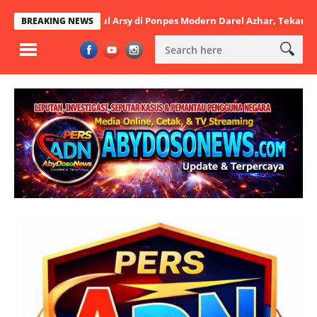
 Khutbatul Arsy di Ponpes Modern Darel Azhar, Tekankan Pentingnya 
BREAKING NEWS