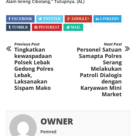
Alam lereng Cibolang,” Tutupnya. (AL)
FACEBOOK
TWITTER
GOOGLE+
LINKEDIN
TUMBLR
PINTEREST
MAIL
Previous Post
Next Post
Tingkatkan
Personel Satuan
kewaspadaan
Samapta Polres
Polsek Lebak
Serang
Gedong Polres
Melakukan
Lebak,
Patroli Dialogis
Laksanakan
dengan
Sispam Mako
Karyawan Mini
Market
OWNER
Pemred