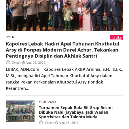
Like
POLRI
Kapolres Lebak Hadiri Apel Tahunan Khutbatul
Arsy di Ponpes Modern Darel Azhar, Tekankan
Pentingnya Disiplin dan Akhlak Santri
Owner
Agu 09, 2026
LEBAK, ADN.Com – Kapolres Lebak AKBP Arninsi, S.H., S.I.K.,
M.Si., menghadiri Apel Tahunan Khutbatul Arsy dalam
rangka Pekan Perkenalan Khutbatul Arsy Pondok
Pesantren...
OLAHRAGA
Turnamen Sepak Bola Bil Grup Resmi
Dibuka Nabil Jayabaya, Jadi Wadah
Sportivitas dan Talenta Muda
Owner
Agu 08, 2026