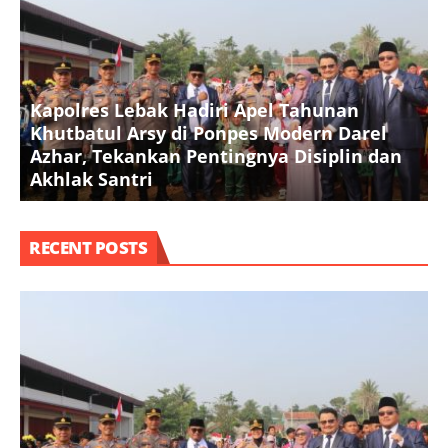
Kapolres Lebak Hadiri Apel Tahunan
Khutbatul Arsy di Ponpes Modern Darel
T
Azhar, Tekankan Pentingnya Disiplin dan
D
Akhlak Santri
S
RECENT POSTS