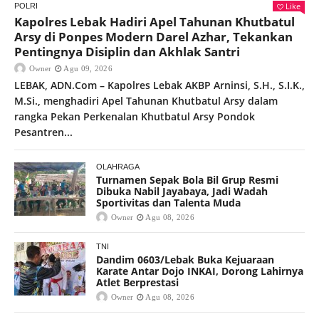
Like
POLRI
Kapolres Lebak Hadiri Apel Tahunan Khutbatul
Arsy di Ponpes Modern Darel Azhar, Tekankan
Pentingnya Disiplin dan Akhlak Santri
Owner
Agu 09, 2026
LEBAK, ADN.Com – Kapolres Lebak AKBP Arninsi, S.H., S.I.K.,
M.Si., menghadiri Apel Tahunan Khutbatul Arsy dalam
rangka Pekan Perkenalan Khutbatul Arsy Pondok
Pesantren...
OLAHRAGA
Turnamen Sepak Bola Bil Grup Resmi
Dibuka Nabil Jayabaya, Jadi Wadah
Sportivitas dan Talenta Muda
Owner
Agu 08, 2026
TNI
Dandim 0603/Lebak Buka Kejuaraan
Karate Antar Dojo INKAI, Dorong Lahirnya
Atlet Berprestasi
Owner
Agu 08, 2026