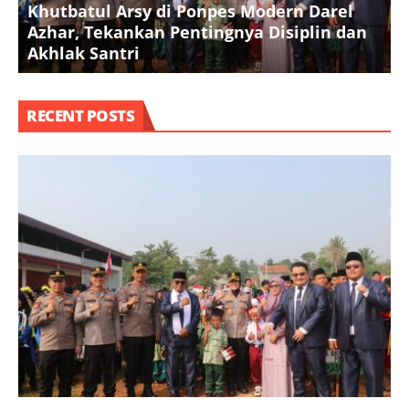
Khutbatul Arsy di Ponpes Modern Darel
T
Azhar, Tekankan Pentingnya Disiplin dan
D
Akhlak Santri
S
RECENT POSTS