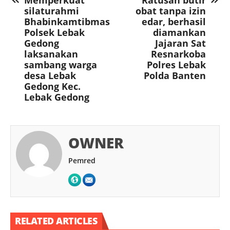
Memperkuat
Ratusan butir
silaturahmi
obat tanpa izin
Bhabinkamtibmas
edar, berhasil
Polsek Lebak
diamankan
Gedong
Jajaran Sat
laksanakan
Resnarkoba
sambang warga
Polres Lebak
desa Lebak
Polda Banten
Gedong Kec.
Lebak Gedong
OWNER
Pemred
RELATED ARTICLES