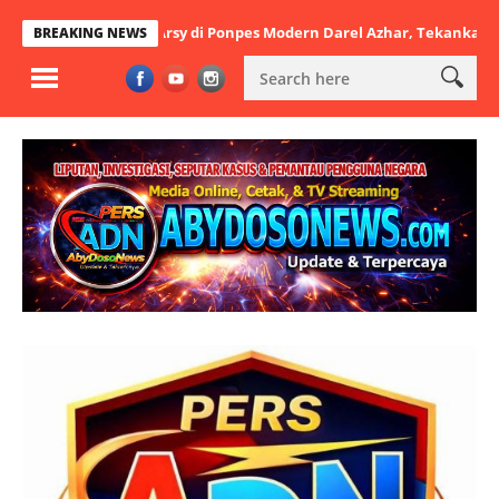
tbatul Arsy di Ponpes Modern Darel Azhar, Tekankan Pentingnya Dis
BREAKING NEWS