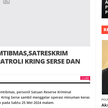
A
P
P
R
MTIBMAS,SATRESKRIM
ATROLI KRING SERSE DAN
LIKE
mtibmas, personil Satuan Reserse Kriminal
i Kring Serse sambil menggelar operasi minuman keras
POLR
n pada Sabtu 25 Mei 2024 malam.
Ak