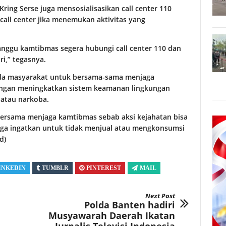
Kring Serse juga mensosialisasikan call center 110
all center jika menemukan aktivitas yang
ganggu kamtibmas segera hubungi call center 110 dan
i,” tegasnya.
da masyarakat untuk bersama-sama menjaga
engan meningkatkan sistem keamanan lingkungan
 atau narkoba.
rsama menjaga kamtibmas sebab aksi kejahatan bisa
 juga ingatkan untuk tidak menjual atau mengkonsumsi
d)
INKEDIN
TUMBLR
PINTEREST
MAIL
Next Post
Polda Banten hadiri
Musyawarah Daerah Ikatan
Jurnalis Televisi Indonesia