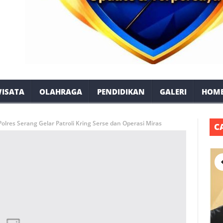
ISATA
OLAHRAGA
PENDIDIKAN
GALERI
HOM
olres Serang Gelar Patroli Kring Serse dan Operasi Miras
C