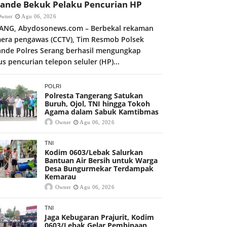
kande Bekuk Pelaku Pencurian HP
Owner
Agu 06, 2026
ANG, Abydosonews.com – Berbekal rekaman
era pengawas (CCTV), Tim Resmob Polsek
ande Polres Serang berhasil mengungkap
us pencurian telepon seluler (HP)...
POLRI
Polresta Tangerang Satukan
Buruh, Ojol, TNI hingga Tokoh
Agama dalam Sabuk Kamtibmas
Owner
Agu 06, 2026
TNI
Kodim 0603/Lebak Salurkan
Bantuan Air Bersih untuk Warga
Desa Bungurmekar Terdampak
Kemarau
Owner
Agu 06, 2026
TNI
Jaga Kebugaran Prajurit, Kodim
0603/Lebak Gelar Pembinaan