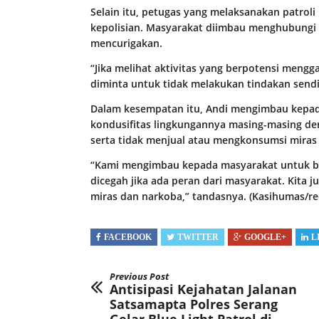
Selain itu, petugas yang melaksanakan patroli 
kepolisian. Masyarakat diimbau menghubungi c
mencurigakan.
“Jika melihat aktivitas yang berpotensi meng
diminta untuk tidak melakukan tindakan sendir
Dalam kesempatan itu, Andi mengimbau kepa
kondusifitas lingkungannya masing-masing d
serta tidak menjual atau mengkonsumsi miras
“Kami mengimbau kepada masyarakat untuk be
dicegah jika ada peran dari masyarakat. Kita
miras dan narkoba,” tandasnya. (Kasihumas/re
FACEBOOK
TWITTER
GOOGLE+
L
Previous Post
Antisipasi Kejahatan Jalanan
Satsamapta Polres Serang
Gelar Blue Light Patrol di