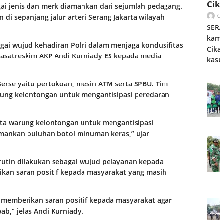
Ci
ai jenis dan merk diamankan dari sejumlah pedagang.
n di sepanjang jalur arteri Serang Jakarta wilayah
SER
kam
bagai wujud kehadiran Polri dalam menjaga kondusifitas
Cik
satreskim AKP Andi Kurniady ES kepada media
kas
Serse yaitu pertokoan, mesin ATM serta SPBU. Tim
arung kelontongan untuk mengantisipasi peredaran
erta warung kelontongan untuk mengantisipasi
amankan puluhan botol minuman keras,” ujar
i rutin dilakukan sebagai wujud pelayanan kepada
kan saran positif kepada masyarakat yang masih
ga memberikan saran positif kepada masyarakat agar
b,” jelas Andi Kurniady.