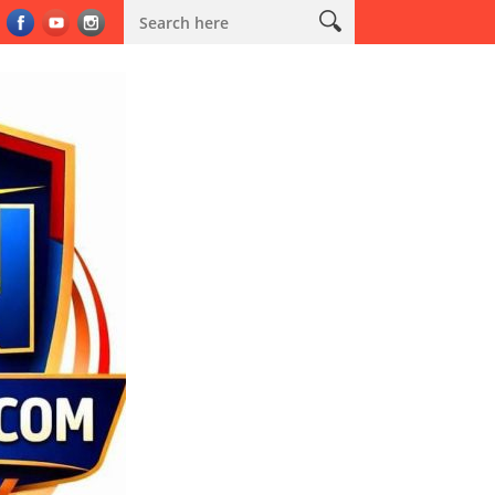
 Sabuk Kamtibmas
Kodim 0603/Lebak Salurkan Bantuan Air Bers