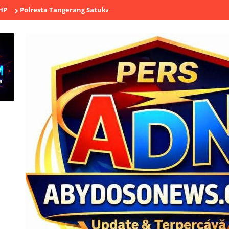
sta Tangerang Satukan Buruh, Ojol, TNI hingga Tokoh Agama dalam