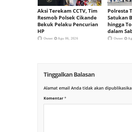
Aksi Terekam CCTV, Tim
Polresta 
Resmob Polsek Cikande
Satukan B
Bekuk Pelaku Pencurian
hingga T
HP
dalam Sa
Owner
Agu 06, 2026
Owner
Ag
Tinggalkan Balasan
Alamat email Anda tidak akan dipublikasika
Komentar
*