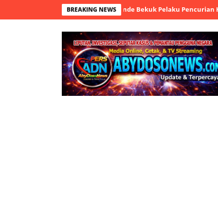
TV, Tim Resmob Polsek Cikande Bekuk Pelaku Pencurian HP
Polre
BREAKING NEWS