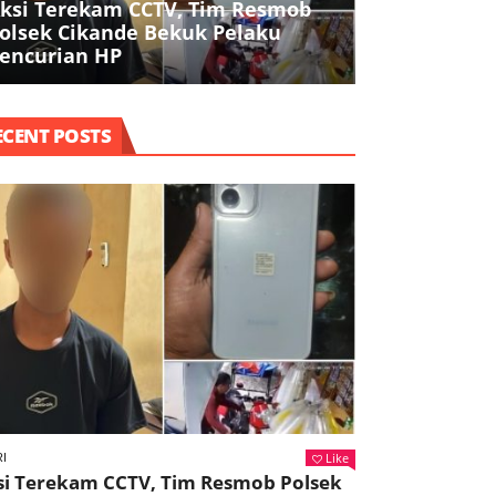
ksi Terekam CCTV, Tim Resmob
Polresta Ta
olsek Cikande Bekuk Pelaku
Buruh, Ojol,
encurian HP
Agama dala
ECENT POSTS
Like
I
si Terekam CCTV, Tim Resmob Polsek