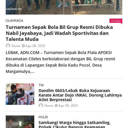
Like
OLAHRAGA
Turnamen Sepak Bola Bil Grup Resmi Dibuka
Nabil Jayabaya, Jadi Wadah Sportivitas dan
Talenta Muda
Owner
Agu 08, 2026
LEBAK, ADN.COM – Turnamen Sepak Bola Piala APDESI
Kecamatan Cileles berkolaborasi dengan BIL Grup resmi
dibuka di Lapangan Sepak Bola Kadu Pocol, Desa
Margamulya,...
TNI
Dandim 0603/Lebak Buka Kejuaraan
Karate Antar Dojo INKAI, Dorong Lahirnya
Atlet Berprestasi
Owner
Agu 08, 2026
POLRI
Sambangi Warga hingga Satkamling,
Polsek Cikulur Bangun Keamanan