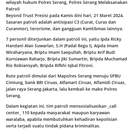
wilayah hukum Polres Serang, Polres Serang Melaksanakan
Patroli
Beyond Trust Presisi pada Kamis dini hari, 21 Maret 2024.
Sasaran patroli adalah antisipasi C3 (Curat, Curas dan
Curanmor), terorisme, dan gangguan Kamtibmas lainnya.
7 personil diterjunkan dalam patroli ini, yaitu Ipda Ricky
Handani Alan Suwarlan, S.H (Padal Regu I), Aipda Imam
Wiraharyana, Briptu Imam Saepullah, Briptu Arif Budi
Kurniawan Raharjo, Briptu Jiki Sumartin, Bripda Muchamad
Rio Robiansyah, Bripda Rifkhi Iqbal Fitroni.
Rute patroli dimulai dari Mapolres Serang menuju SPBU
Cimiung, bank BRI Ciruas, Alfamart Ciruas, Alfamidi Ciruas,
jalan raya Serang-Jakarta, lalu kembali ke mako Polres
Serang.
Dalam kegiatan ini, tim patroli mensosialisasikan _call
center_ 110 kepada masyarakat maupun karyawan
waralaba, apabila membutuhkan kehadiran kepolisian
serta terjadi suatu tindak pidana kriminalitas.