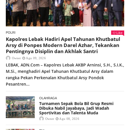
Like
POLRI
Kapolres Lebak Hadiri Apel Tahunan Khutbatul
Arsy di Ponpes Modern Darel Azhar, Tekankan
Pentingnya Disiplin dan Akhlak Santri
Owner
Agu 09, 2026
LEBAK, ADN.Com – Kapolres Lebak AKBP Arninsi, S.H., S.I.K.,
M.Si., menghadiri Apel Tahunan Khutbatul Arsy dalam
rangka Pekan Perkenalan Khutbatul Arsy Pondok
Pesantren...
OLAHRAGA
Turnamen Sepak Bola Bil Grup Resmi
Dibuka Nabil Jayabaya, Jadi Wadah
Sportivitas dan Talenta Muda
Owner
Agu 08, 2026