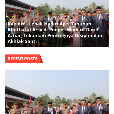
Kapolres Lebak Hadiri Apel Tahunan
Khutbatul Arsy di Ponpes Modern Darel
T
Azhar, Tekankan Pentingnya Disiplin dan
D
Akhlak Santri
S
RECENT POSTS