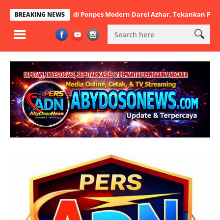
tul Arsy di Ponpes Modern Darel Azhar, Tekankan Pentingnya Disipl
BREAKING NEWS