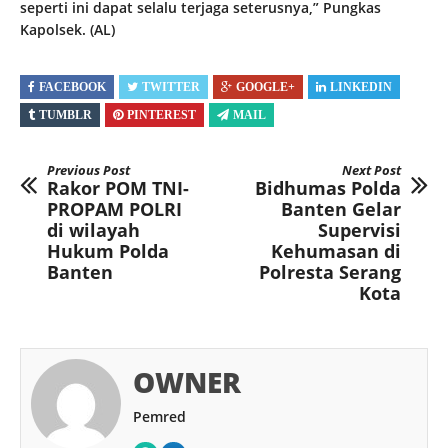
seperti ini dapat selalu terjaga seterusnya,” Pungkas
Kapolsek. (AL)
FACEBOOK
TWITTER
GOOGLE+
LINKEDIN
TUMBLR
PINTEREST
MAIL
Previous Post
Next Post
Rakor POM TNI-
Bidhumas Polda
PROPAM POLRI
Banten Gelar
di wilayah
Supervisi
Hukum Polda
Kehumasan di
Banten
Polresta Serang
Kota
OWNER
Pemred