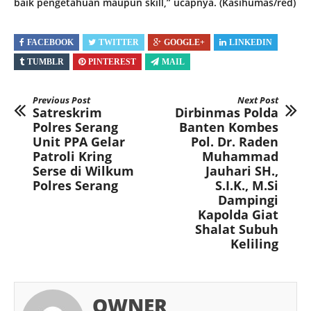
baik pengetahuan maupun skill,” ucapnya. (Kasihumas/red)
FACEBOOK
TWITTER
GOOGLE+
LINKEDIN
TUMBLR
PINTEREST
MAIL
Previous Post
Next Post
Satreskrim
Dirbinmas Polda
Polres Serang
Banten Kombes
Unit PPA Gelar
Pol. Dr. Raden
Patroli Kring
Muhammad
Serse di Wilkum
Jauhari SH.,
Polres Serang
S.I.K., M.Si
Dampingi
Kapolda Giat
Shalat Subuh
Keliling
OWNER