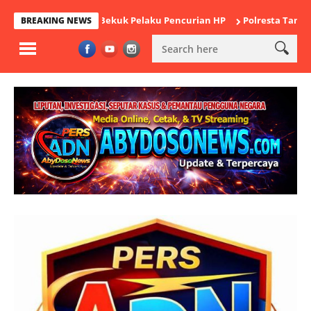
 Cikande Bekuk Pelaku Pencurian HP
Polresta Tangerang Satuka
BREAKING NEWS