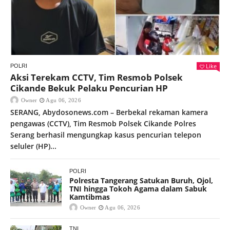
Like
POLRI
Aksi Terekam CCTV, Tim Resmob Polsek
Cikande Bekuk Pelaku Pencurian HP
Owner
Agu 06, 2026
SERANG, Abydosonews.com – Berbekal rekaman kamera
pengawas (CCTV), Tim Resmob Polsek Cikande Polres
Serang berhasil mengungkap kasus pencurian telepon
seluler (HP)...
POLRI
Polresta Tangerang Satukan Buruh, Ojol,
TNI hingga Tokoh Agama dalam Sabuk
Kamtibmas
Owner
Agu 06, 2026
TNI