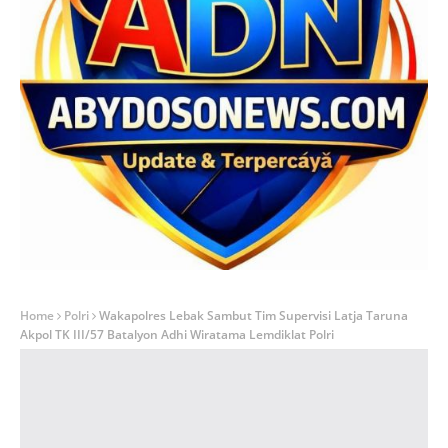
Home
Polri
Wakapolres Lebak Sambut Tim Supervisi Latja Taruna
Akpol TK III/57 Batalyon Adhi Wiratama Lemdiklat Polri