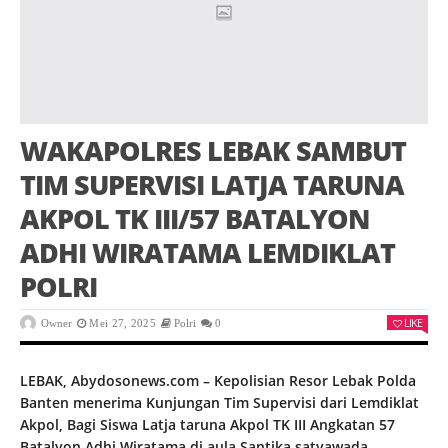
WAKAPOLRES LEBAK SAMBUT
TIM SUPERVISI LATJA TARUNA
AKPOL TK III/57 BATALYON
ADHI WIRATAMA LEMDIKLAT
POLRI
LIKE
Owner
Mei 27, 2025
Polri
0
LEBAK, Abydosonews.com – Kepolisian Resor Lebak Polda
Banten menerima Kunjungan Tim Supervisi dari Lemdiklat
Akpol, Bagi Siswa Latja taruna Akpol TK III Angkatan 57
Batalyon Adhi Wiratama di aula Santika satyawada.