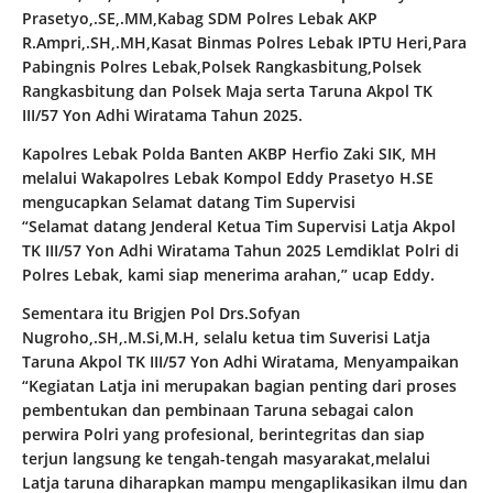
Prasetyo,.SE,.MM,Kabag SDM Polres Lebak AKP
R.Ampri,.SH,.MH,Kasat Binmas Polres Lebak IPTU Heri,Para
Pabingnis Polres Lebak,Polsek Rangkasbitung,Polsek
Rangkasbitung dan Polsek Maja serta Taruna Akpol TK
III/57 Yon Adhi Wiratama Tahun 2025.
Kapolres Lebak Polda Banten AKBP Herfio Zaki SIK, MH
melalui Wakapolres Lebak Kompol Eddy Prasetyo H.SE
mengucapkan Selamat datang Tim Supervisi
“Selamat datang Jenderal Ketua Tim Supervisi Latja Akpol
TK III/57 Yon Adhi Wiratama Tahun 2025 Lemdiklat Polri di
Polres Lebak, kami siap menerima arahan,” ucap Eddy.
Sementara itu Brigjen Pol Drs.Sofyan
Nugroho,.SH,.M.Si,M.H, selalu ketua tim Suverisi Latja
Taruna Akpol TK III/57 Yon Adhi Wiratama, Menyampaikan
“Kegiatan Latja ini merupakan bagian penting dari proses
pembentukan dan pembinaan Taruna sebagai calon
perwira Polri yang profesional, berintegritas dan siap
terjun langsung ke tengah-tengah masyarakat,melalui
Latja taruna diharapkan mampu mengaplikasikan ilmu dan