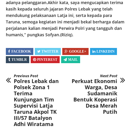
adanya pelanggaran.Akhir kata, saya mengucapkan terima
kasih kepada seluruh jajaran Polres Lebak yang telah
mendukung pelaksanaan Latja ini, serta kepada para
Taruna, semoga kegiatan ini menjadi bekal berharga dalam
perjalanan kalian menjadi Perwira Polri yang tangguh dan
humanis,” pungkas Sofyan.(Riziq).
FACEBOOK
TWITTER
GOOGLE+
LINKEDIN
TUMBLR
PINTEREST
MAIL
Previous Post
Next Post
Polres Lebak dan
Perkuat Ekonomi
Polsek Zona 1
Warga, Desa
Terima
Sudamanik
Kunjungan Tim
Bentuk Koperasi
Supervisi Latja
Desa Merah
Taruna Akpol TK
Putih
III/57 Batalyon
Adhi Wiratama