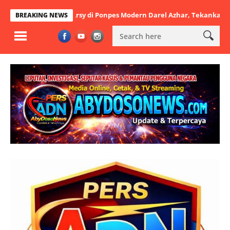
utbatul Arsy di Ponpes Modern Darel Azhar, Tekankan Pentingnya Dis
BREAKING NEWS