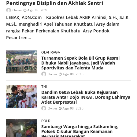
Pentingnya Disiplin dan Akhlak Santri
Owner
Agu 09, 2026
LEBAK, ADN.Com – Kapolres Lebak AKBP Arninsi, S.H., S.I.K.,
M.Si., menghadiri Apel Tahunan Khutbatul Arsy dalam
rangka Pekan Perkenalan Khutbatul Arsy Pondok
Pesantren...
OLAHRAGA
Turnamen Sepak Bola Bil Grup Resmi
Dibuka Nabil Jayabaya, Jadi Wadah
Sportivitas dan Talenta Muda
Owner
Agu 08, 2026
TNI
Dandim 0603/Lebak Buka Kejuaraan
Karate Antar Dojo INKAI, Dorong Lahirnya
Atlet Berprestasi
Owner
Agu 08, 2026
POLRI
Sambangi Warga hingga Satkamling,
Polsek Cikulur Bangun Keamanan
Berbasis Masyarakat