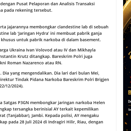
dengan Pusat Pelaporan dan Analisis Transaksi
a pada rekening tersebut.
serta jajarannya membongkar clandestine lab di sebuah
stine lab ‘Jaringan Hydra’ ini membuat pabrik ganja
n khusus untuk pabrik narkoba di dalam basement.
warga Ukraina Ivan Volovod atau IV dan Mikhayla
tantin Krutz ditangkap. Bareskrim Polri juga
yakni Roman Nazarenco atau RN.
 Dia yang mengendalikan. Dia lari dari bulan Mei,
Direktur Tindak Pidana Narkoba Bareskrim Polri Brigjen
22/12/2024).
ama Satgas P3GN membongkar jaringan narkoba Helen
ngkap tersangka berinisial AY terkait kepemilikan
at (Tanjabbar), Jambi. Kepada polisi, AY mengaku
 pada 28 Juli 2024 di Indragiri Hilir, Riau, dengan