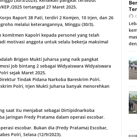
Minggu (30/3/2025). Kenaikan pangkat tersebut
Be
/KEP./2025 tertanggal 27 Maret 2025.
Te
orps Raport 38 Pati, terdiri 2 Komjen, 10 Irjen, dan 26
Leb
Nugroho melalui keterangannya, Minggu (30/3).
kem
 komitmen Kapolri kepada personel yang telah
mas
adi motivasi anggota untuk selalu bekerja maksimal
den
 adalah Brigjen Mukti Juharsa yang naik pangkat
mosi job bintang 2 sebagai Widyaiswara Widyaiswara
olri sejak Maret 2025.
irektur Tindak Pidana Narkoba Bareskrim Polri.
skrim Polri, Irjen Mukti Juharsa banyak menorehkan
g saat itu menjabat sebagai Dirtipidnarkoba
a jaringan Fredy Pratama dalam operasi escobar.
operasi escobar. Bukan dia (Fredy Pratama) Escobar,
abes Polri, Selasa (12/9/2023).