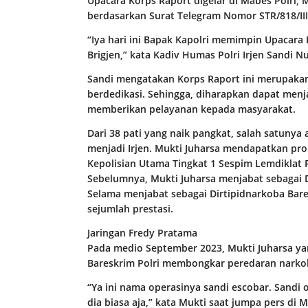
Upacara Korps Raport digelar di Mabes Polri, 
berdasarkan Surat Telegram Nomor STR/818/III
“Iya hari ini Bapak Kapolri memimpin Upacara K
Brigjen,” kata Kadiv Humas Polri Irjen Sandi 
Sandi mengatakan Korps Raport ini merupakan
berdedikasi. Sehingga, diharapkan dapat menj
memberikan pelayanan kepada masyarakat.
Dari 38 pati yang naik pangkat, salah satunya
menjadi Irjen. Mukti Juharsa mendapatkan pro
Kepolisian Utama Tingkat 1 Sespim Lemdiklat P
Sebelumnya, Mukti Juharsa menjabat sebagai D
Selama menjabat sebagai Dirtipidnarkoba Bare
sejumlah prestasi.
Jaringan Fredy Pratama
Pada medio September 2023, Mukti Juharsa yan
Bareskrim Polri membongkar peredaran narkob
“Ya ini nama operasinya sandi escobar. Sandi 
dia biasa aja,” kata Mukti saat jumpa pers di M