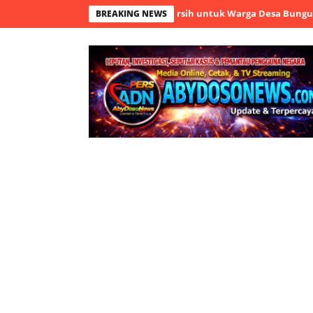
k Salurkan Bantuan Air Bersih untuk Warga Desa Bungurmekar Te
BREAKING NEWS