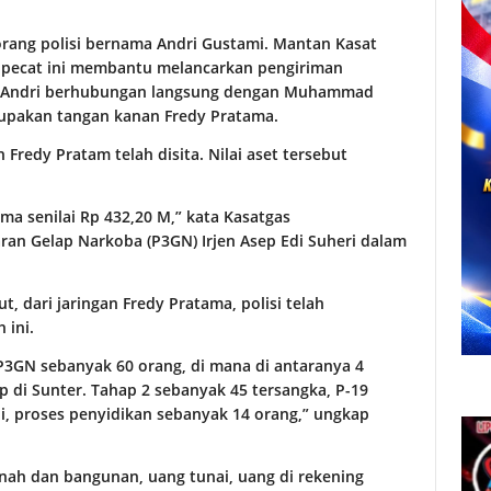
eorang polisi bernama Andri Gustami. Mantan Kasat
ipecat ini membantu melancarkan pengiriman
. Andri berhubungan langsung dengan Muhammad
erupakan tangan kanan Fredy Pratama.
 Fredy Pratam telah disita. Nilai aset tersebut
ama senilai Rp 432,20 M,” kata Kasatgas
an Gelap Narkoba (P3GN) Irjen Asep Edi Suheri dalam
t, dari jaringan Fredy Pratama, polisi telah
 ini.
P3GN sebanyak 60 orang, di mana di antaranya 4
p di Sunter. Tahap 2 sebanyak 45 tersangka, P-19
i, proses penyidikan sebanyak 14 orang,” ungkap
anah dan bangunan, uang tunai, uang di rekening