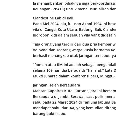
Ia menambahkan pihaknya juga berkoordinasi 
Keuangan (PPATK) untuk menelusuri aliran dan
Clandestine Lab di Bali
Pada Mei 2024 lalu, lulusan Akpol 1994 ini be
vila di Cangu, Kuta Utara, Badung, Bali. Clande
hidroponik di dalam sebuah vila yang didesai
Tiga orang yang terdiri dari dua pria kembar 
Volovod dan seorang warga Rusia bernama Kons
berhasil menangkap otak jaringan tersebut, 
“Roman atau RM ini adalah sebagai pengendali.
selama 109 hari dia berada di Thailand,” kata 
Mukti Juharsa dalam konferensi pers, Minggu (
Jaringan Helen Bersaudara
Mantan Kapolres Kutai Kartanegara ini bers
Bersaudara di Jambi. Berawal, saat polisi mena
sabu pada 22 Maret 2024 di Tanjung Jabung Bar
mendapat sabu dari AA, yang kemudian ditangkap
barang bukti sabu.