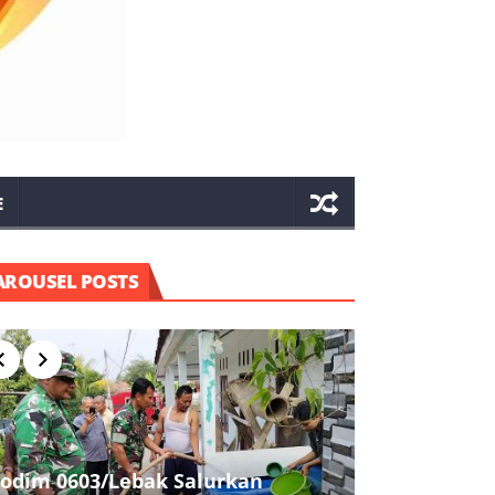
E
AROUSEL POSTS
odim 0603/Lebak Salurkan