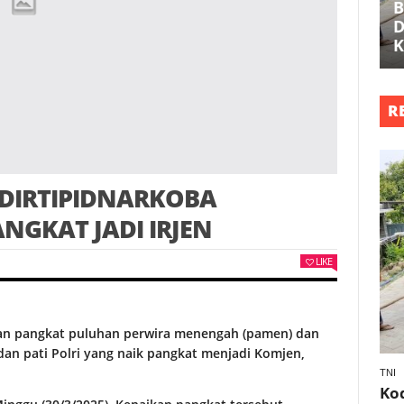
B
D
K
R
DIRTIPIDNARKOBA
ANGKAT JADI IRJEN
LIKE
kkan pangkat puluhan perwira menengah (pamen) dan
n dan pati Polri yang naik pangkat menjadi Komjen,
TNI
Ko