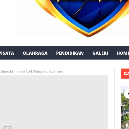
ISATA
OLAHRAGA
PENDIDIKAN
GALERI
HOM
Bareskrim Kini Naik Pangkat jadi Irjen
C
K