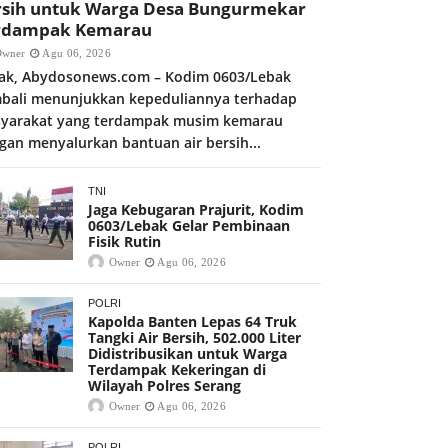
rsih untuk Warga Desa Bungurmekar
rdampak Kemarau
Owner
Agu 06, 2026
ak, Abydosonews.com – Kodim 0603/Lebak
bali menunjukkan kepeduliannya terhadap
yarakat yang terdampak musim kemarau
gan menyalurkan bantuan air bersih...
TNI
Jaga Kebugaran Prajurit, Kodim
0603/Lebak Gelar Pembinaan
Fisik Rutin
Owner
Agu 06, 2026
POLRI
Kapolda Banten Lepas 64 Truk
Tangki Air Bersih, 502.000 Liter
Didistribusikan untuk Warga
Terdampak Kekeringan di
Wilayah Polres Serang
Owner
Agu 06, 2026
POLRI