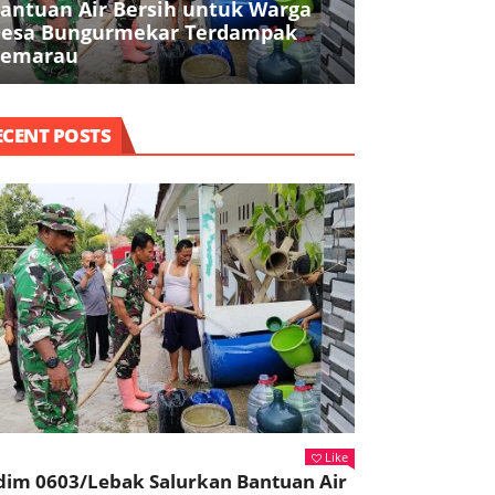
antuan Air Bersih untuk Warga
Jaga Kebuga
esa Bungurmekar Terdampak
0603/Lebak 
emarau
Rutin
ECENT POSTS
Like
dim 0603/Lebak Salurkan Bantuan Air