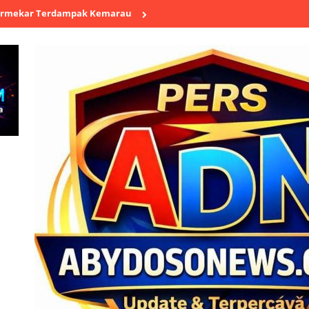
rdampak Kemarau
Jaga Kebugaran Prajurit, Kodim 0603/Lebak Gela