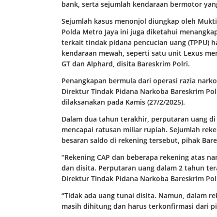
bank, serta sejumlah kendaraan bermotor yang 
Sejumlah kasus menonjol diungkap oleh Mukti
Polda Metro Jaya ini juga diketahui menangkap
terkait tindak pidana pencucian uang (TPPU) h
kendaraan mewah, seperti satu unit Lexus mer
GT dan Alphard, disita Bareskrim Polri.
Penangkapan bermula dari operasi razia narkob
Direktur Tindak Pidana Narkoba Bareskrim Pol
dilaksanakan pada Kamis (27/2/2025).
Dalam dua tahun terakhir, perputaran uang di 
mencapai ratusan miliar rupiah. Sejumlah reke
besaran saldo di rekening tersebut, pihak Ba
“Rekening CAP dan beberapa rekening atas nama
dan disita. Perputaran uang dalam 2 tahun ter
Direktur Tindak Pidana Narkoba Bareskrim Polri
“Tidak ada uang tunai disita. Namun, dalam re
masih dihitung dan harus terkonfirmasi dari p