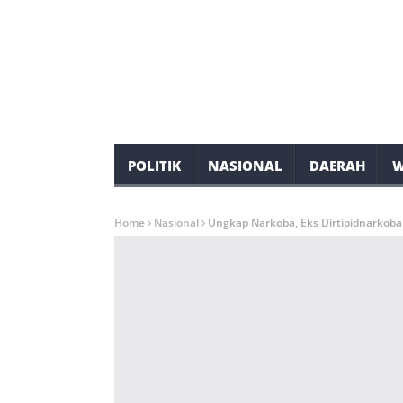
POLITIK
NASIONAL
DAERAH
W
Home
Nasional
Ungkap Narkoba, Eks Dirtipidnarkoba 