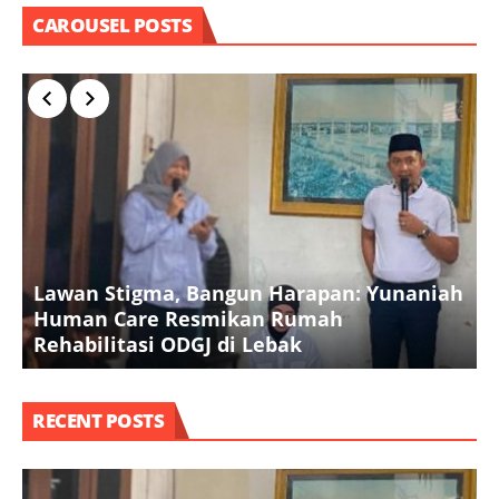
CAROUSEL POSTS
Lawan Stigma, Bangun Harapan: Yunaniah
P
Human Care Resmikan Rumah
B
Rehabilitasi ODGJ di Lebak
K
RECENT POSTS