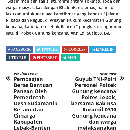
“Selain menjalin tali silaturahmi antara Tokmas, Toda dan
warga masyarakat dengan Bhabinkamtibmas, hal ini di
lakukan untuk menjaga kamtibmas yang kondusif jelang
Pilkada dan Pilgub, di Wilayah Hukum kecamatan Gunung
kencana, kabupaten Lebak-Banten,” pungkas orang nomor
satu di Polsek Gunung kencana, AKP Edi Sucipto. (AL)
FACEBOOK
TWITTER
GOOGLE+
LINKEDIN
TUMBLR
PINTEREST
MAIL
Previous Post
Next Post
Pembagian
Guyub TNI-Polri
Beras Bantuan
Personel Polsek
Pangan Oleh
Gunung kencana
Pemerintah
Polres Lebak,
Desa Sudamanik
bersama Babinsa
Kecamatan
Koramil 0310
Cimarga
Gunung kencana
Kabupaten
dan warga
Lebak-Banten
melaksanakan