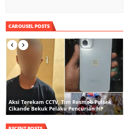
CAROUSEL POSTS
P
Aksi Terekam CCTV, Tim Resmob Polsek
Cikande Bekuk Pelaku Pencurian HP
RECENT POSTS