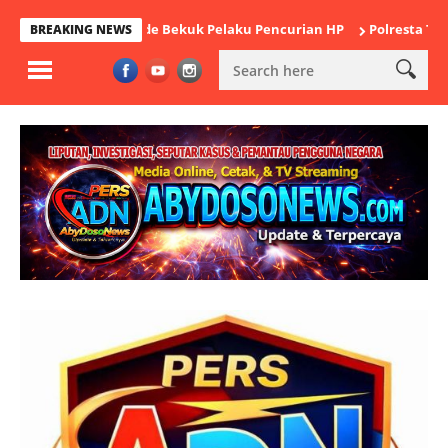
sek Cikande Bekuk Pelaku Pencurian HP
Polresta Tangerang Satu
BREAKING NEWS