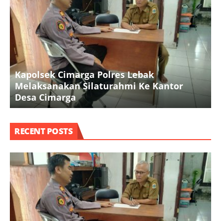
Kapolsek Cimarga Polres Lebak
Melaksanakan Silaturahmi Ke Kantor
P
Desa Cimarga
P
RECENT POSTS