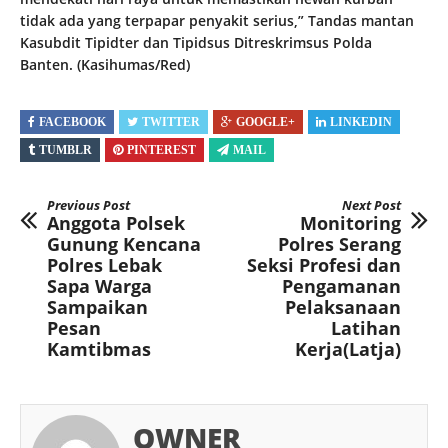
tidak ada yang terpapar penyakit serius,” Tandas mantan
Kasubdit Tipidter dan Tipidsus Ditreskrimsus Polda
Banten. (Kasihumas/Red)
FACEBOOK
TWITTER
GOOGLE+
LINKEDIN
TUMBLR
PINTEREST
MAIL
Previous Post
Next Post
Anggota Polsek
Monitoring
Gunung Kencana
Polres Serang
Polres Lebak
Seksi Profesi dan
Sapa Warga
Pengamanan
Sampaikan
Pelaksanaan
Pesan
Latihan
Kamtibmas
Kerja(Latja)
OWNER