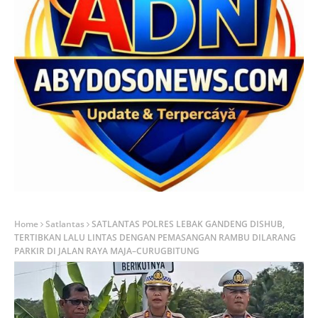
Home
Satlantas
SATLANTAS POLRES LEBAK GANDENG DISHUB,
TERTIBKAN LALU LINTAS DENGAN PEMASANGAN RAMBU DILARANG
PARKIR DI JALAN RAYA MAJA–CURUGBITUNG