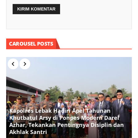
CAROUSEL POSTS
Kapolres Lebak Hadiri Apel Tahunan
Khutbatul Arsy di Ponpes Modern Darel
T
Azhar, Tekankan Pentingnya Disiplin dan
D
Akhlak Santri
S