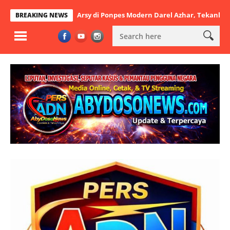
hutbatul Arsy di Ponpes Modern Darel Azhar, Tekankan Pentingnya D
BREAKING NEWS