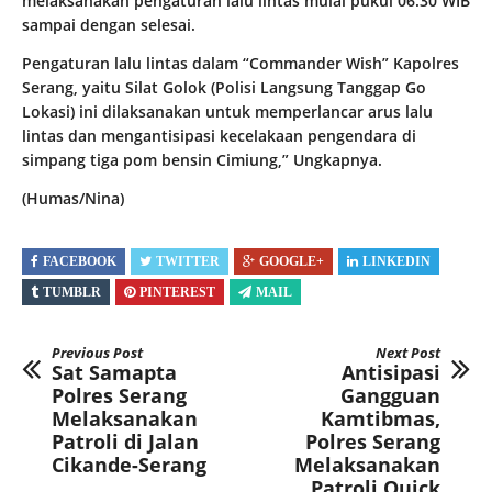
melaksanakan pengaturan lalu lintas mulai pukul 06.30 WIB
sampai dengan selesai.
Pengaturan lalu lintas dalam “Commander Wish” Kapolres
Serang, yaitu Silat Golok (Polisi Langsung Tanggap Go
Lokasi) ini dilaksanakan untuk memperlancar arus lalu
lintas dan mengantisipasi kecelakaan pengendara di
simpang tiga pom bensin Cimiung,” Ungkapnya.
(Humas/Nina)
FACEBOOK
TWITTER
GOOGLE+
LINKEDIN
TUMBLR
PINTEREST
MAIL
Previous Post
Next Post
Sat Samapta
Antisipasi
Polres Serang
Gangguan
Melaksanakan
Kamtibmas,
Patroli di Jalan
Polres Serang
Cikande-Serang
Melaksanakan
Patroli Quick