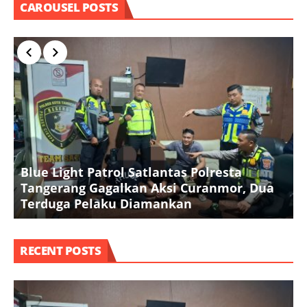
CAROUSEL POSTS
Blue Light Patrol Satlantas Polresta
K
Tangerang Gagalkan Aksi Curanmor, Dua
k
Terduga Pelaku Diamankan
RECENT POSTS