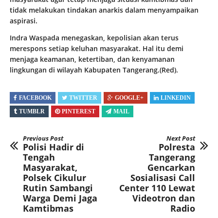
tidak melakukan tindakan anarkis dalam menyampaikan
aspirasi.
Indra Waspada menegaskan, kepolisian akan terus
merespons setiap keluhan masyarakat. Hal itu demi
menjaga keamanan, ketertiban, dan kenyamanan
lingkungan di wilayah Kabupaten Tangerang.(Red).
FACEBOOK
TWITTER
GOOGLE+
LINKEDIN
TUMBLR
PINTEREST
MAIL
Previous Post
Next Post
Polisi Hadir di
Polresta
Tengah
Tangerang
Masyarakat,
Gencarkan
Polsek Cikulur
Sosialisasi Call
Rutin Sambangi
Center 110 Lewat
Warga Demi Jaga
Videotron dan
Kamtibmas
Radio