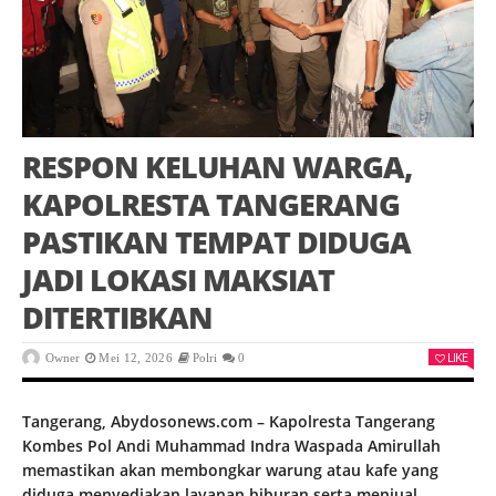
RESPON KELUHAN WARGA,
KAPOLRESTA TANGERANG
PASTIKAN TEMPAT DIDUGA
JADI LOKASI MAKSIAT
DITERTIBKAN
LIKE
Owner
Mei 12, 2026
Polri
0
Tangerang, Abydosonews.com – Kapolresta Tangerang
Kombes Pol Andi Muhammad Indra Waspada Amirullah
memastikan akan membongkar warung atau kafe yang
diduga menyediakan layanan hiburan serta menjual