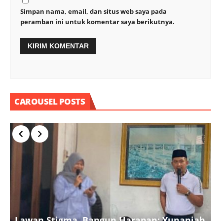
Simpan nama, email, dan situs web saya pada
peramban ini untuk komentar saya berikutnya.
CAROUSEL POSTS
Lawan Stigma, Bangun Harapan: Yunaniah
P