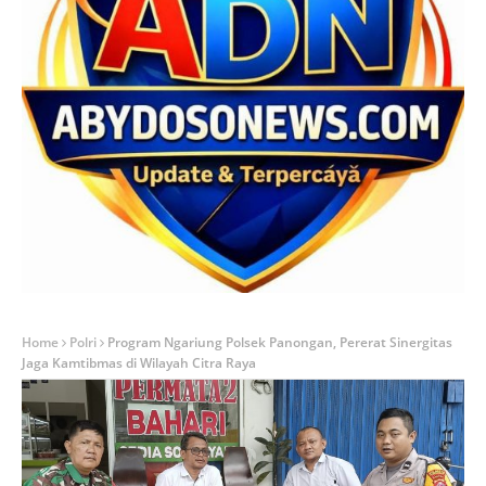
Home
Polri
Program Ngariung Polsek Panongan, Pererat Sinergitas
Jaga Kamtibmas di Wilayah Citra Raya