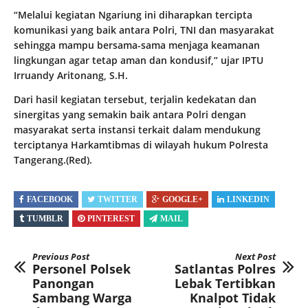
“Melalui kegiatan Ngariung ini diharapkan tercipta
komunikasi yang baik antara Polri, TNI dan masyarakat
sehingga mampu bersama-sama menjaga keamanan
lingkungan agar tetap aman dan kondusif,” ujar IPTU
Irruandy Aritonang, S.H.
Dari hasil kegiatan tersebut, terjalin kedekatan dan
sinergitas yang semakin baik antara Polri dengan
masyarakat serta instansi terkait dalam mendukung
terciptanya Harkamtibmas di wilayah hukum Polresta
Tangerang.(Red).
FACEBOOK
TWITTER
GOOGLE+
LINKEDIN
TUMBLR
PINTEREST
MAIL
Previous Post
Next Post
Personel Polsek
Satlantas Polres
Panongan
Lebak Tertibkan
Sambang Warga
Knalpot Tidak