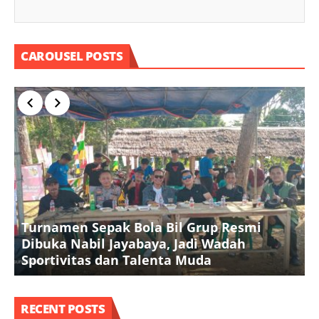
CAROUSEL POSTS
Turnamen Sepak Bola Bil Grup Resmi
Dibuka Nabil Jayabaya, Jadi Wadah
K
Sportivitas dan Talenta Muda
A
RECENT POSTS