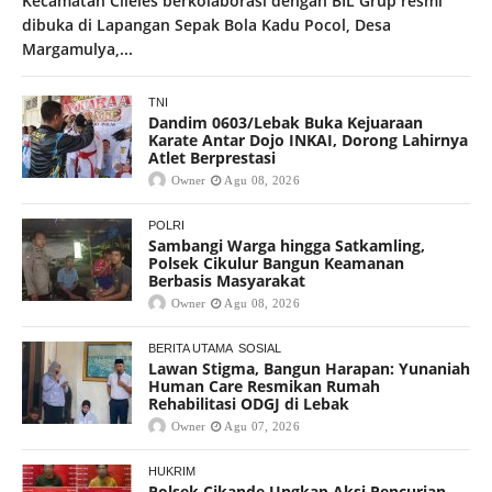
Kecamatan Cileles berkolaborasi dengan BIL Grup resmi
dibuka di Lapangan Sepak Bola Kadu Pocol, Desa
Margamulya,...
TNI
Dandim 0603/Lebak Buka Kejuaraan
Karate Antar Dojo INKAI, Dorong Lahirnya
Atlet Berprestasi
Owner
Agu 08, 2026
POLRI
Sambangi Warga hingga Satkamling,
Polsek Cikulur Bangun Keamanan
Berbasis Masyarakat
Owner
Agu 08, 2026
BERITA UTAMA
SOSIAL
Lawan Stigma, Bangun Harapan: Yunaniah
Human Care Resmikan Rumah
Rehabilitasi ODGJ di Lebak
Owner
Agu 07, 2026
HUKRIM
Polsek Cikande Ungkap Aksi Pencurian